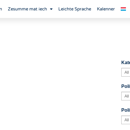
n
Zesumme mat iech
Leichte Sprache
Kalenner
Kat
Poli
Pol