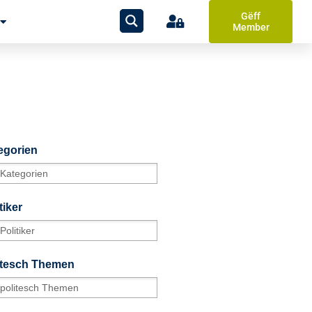
Gëff
Member
egorien
tiker
itesch Themen