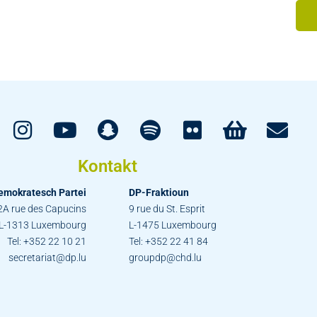
Kontakt
emokratesch Partei
DP-Fraktioun
2A rue des Capucins
9 rue du St. Esprit
L-1313 Luxembourg
L-1475 Luxembourg
Tel: +352 22 10 21
Tel: +352 22 41 84
secretariat@dp.lu
groupdp@chd.lu