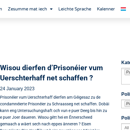
n
Zesumme mat iech
Leichte Sprache
Kalenner
Kat
Wisou dierfen d’Prisonéier vum
P
Uerschterhaff net schaffen ?
24 January 2023
Poli
Prisonéier vum Uerschterhaff dierfen am Géigesaz zu de
P
condamnéierte Prisonéier zu Schraasseg net schaffen. Dobäi
kann eng Untersuchungshaft och vun e puer Deeg bis hin zu
e puer Joer daueren. Wisou gëtt hei en Ënnerscheed
Pol
gemaach a wäert sech nach eppes änneren ? Eisen