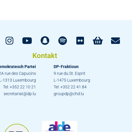
Kontakt
emokratesch Partei
DP-Fraktioun
2A rue des Capucins
9 rue du St. Esprit
L-1313 Luxembourg
L-1475 Luxembourg
Tel: +352 22 10 21
Tel: +352 22 41 84
secretariat@dp.lu
groupdp@chd.lu