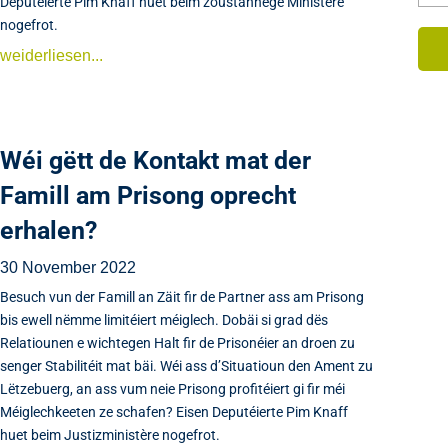
Deputéierte Pim Knaff huet beim zoustännege Ministère
nogefrot.
weiderliesen...
Wéi gëtt de Kontakt mat der
Famill am Prisong oprecht
erhalen?
30 November 2022
Besuch vun der Famill an Zäit fir de Partner ass am Prisong
bis ewell nëmme limitéiert méiglech. Dobäi si grad dës
Relatiounen e wichtegen Halt fir de Prisonéier an droen zu
senger Stabilitéit mat bäi. Wéi ass d’Situatioun den Ament zu
Lëtzebuerg, an ass vum neie Prisong profitéiert gi fir méi
Méiglechkeeten ze schafen? Eisen Deputéierte Pim Knaff
huet beim Justizministère nogefrot.