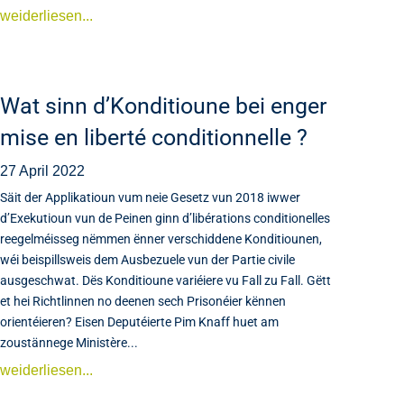
weiderliesen...
Wat sinn d’Konditioune bei enger
mise en liberté conditionnelle ?
27 April 2022
Säit der Applikatioun vum neie Gesetz vun 2018 iwwer
d’Exekutioun vun de Peinen ginn d’libérations conditionelles
reegelméisseg nëmmen ënner verschiddene Konditiounen,
wéi beispillsweis dem Ausbezuele vun der Partie civile
ausgeschwat. Dës Konditioune variéiere vu Fall zu Fall. Gëtt
et hei Richtlinnen no deenen sech Prisonéier kënnen
orientéieren? Eisen Deputéierte Pim Knaff huet am
zoustännege Ministère...
weiderliesen...