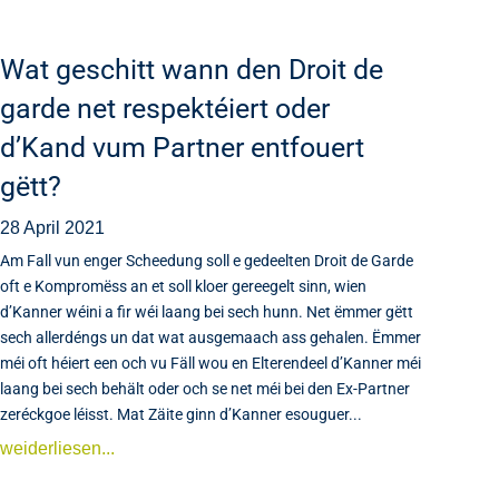
Wat geschitt wann den Droit de
garde net respektéiert oder
d’Kand vum Partner entfouert
gëtt?
28 April 2021
Am Fall vun enger Scheedung soll e gedeelten Droit de Garde
oft e Kompromëss an et soll kloer gereegelt sinn, wien
d’Kanner wéini a fir wéi laang bei sech hunn. Net ëmmer gëtt
sech allerdéngs un dat wat ausgemaach ass gehalen. Ëmmer
méi oft héiert een och vu Fäll wou en Elterendeel d’Kanner méi
laang bei sech behält oder och se net méi bei den Ex-Partner
zeréckgoe léisst. Mat Zäite ginn d’Kanner esouguer...
weiderliesen...