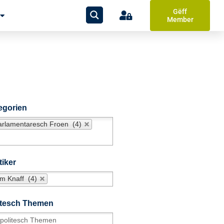
Gëff
Member
egorien
arlamentaresch Froen (4)
tiker
im Knaff (4)
itesch Themen