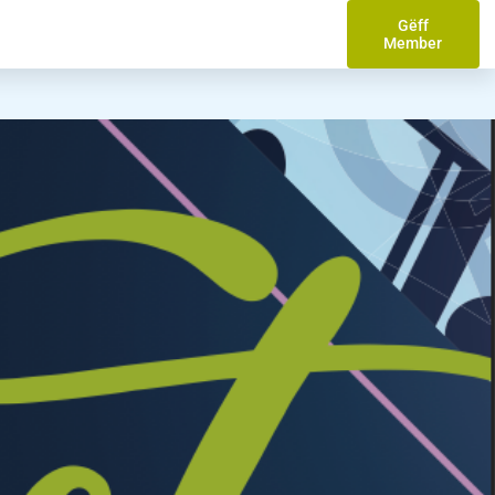
Gëff
Member