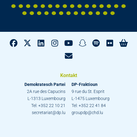
Kontakt
Demokratesch Partei
DP-Fraktioun
2A rue des Capucins
9 rue du St. Esprit
L-1313 Luxembourg
L-1475 Luxembourg
Tel: +352 22 10 21
Tel: +352 22 41 84
secretariat@dp.lu
groupdp@chd.lu