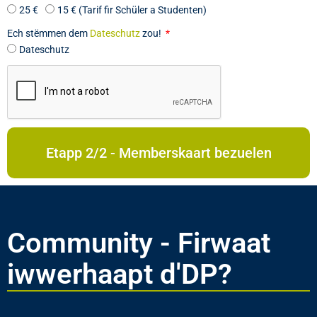
25 €
15 € (Tarif fir Schüler a Studenten)
Ech stëmmen dem
Dateschutz
zou!
Dateschutz
Etapp 2/2 - Memberskaart bezuelen
Community - Firwaat
iwwerhaapt d'DP?