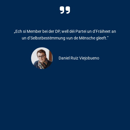
„Ech si Member bei der DP, well déi Partei un d’Fräiheet an
un d’Selbstbestëmmung vun de Mënsche gleeft.”
Daniel Ruiz Viejobueno