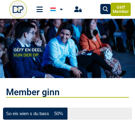
Gëff
Member
Member ginn
Etapp 1 / 2
So eis wien s du bass
50%