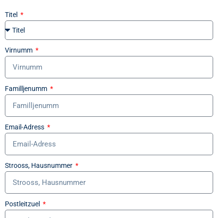
Titel
Virnumm
Familljenumm
Email-Adress
Strooss, Hausnummer
Postleitzuel