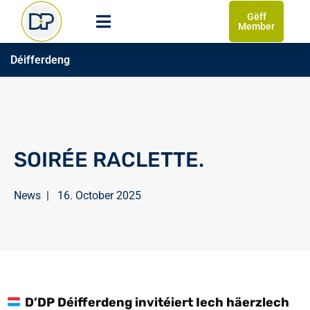
Gëff
Member
Déifferdeng
SOIRÉE RACLETTE.
News
|
16. October 2025
D’DP Déifferdeng invitéiert Iech häerzlech