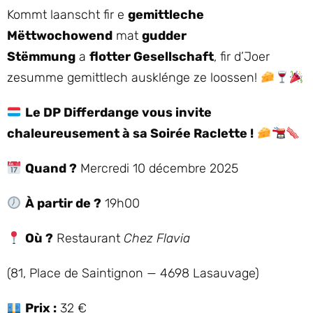
Kommt laanscht fir e
gemittleche
Mëttwochowend
mat
gudder
Stëmmung
a
flotter Gesellschaft
, fir d’Joer
zesumme gemittlech ausklénge ze loossen!
Le DP Differdange vous invite
chaleureusement à sa Soirée Raclette !
Quand ?
Mercredi 10 décembre 2025
À partir de ?
19h00
Où ?
Restaurant
Chez Flavia
(81, Place de Saintignon — 4698 Lasauvage)
Prix :
32 €