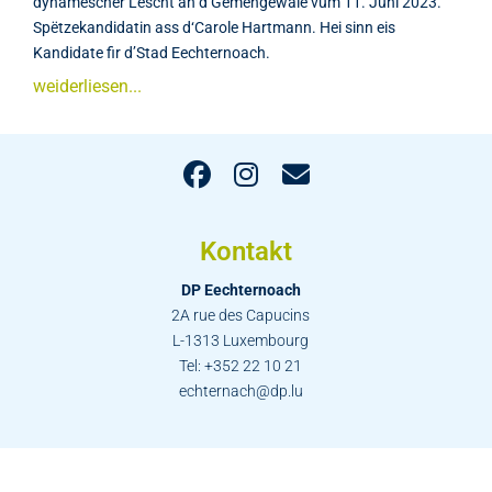
dynamescher Lëscht an d’Gemengewale vum 11. Juni 2023.
Spëtzekandidatin ass d‘Carole Hartmann. Hei sinn eis
Kandidate fir d’Stad Eechternoach.
weiderliesen...
Kontakt
DP Eechternoach
2A rue des Capucins
L-1313 Luxembourg
Tel: +352 22 10 21
echternach@dp.lu