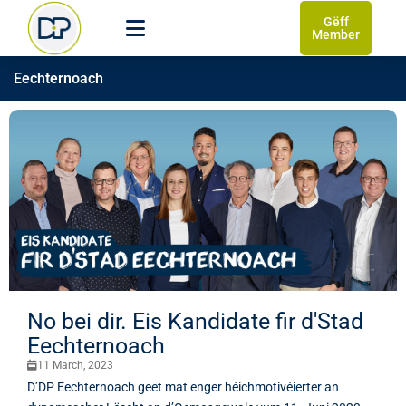
Gëff
Member
Eechternoach
No bei dir. Eis Kandidate fir d'Stad
Eechternoach
11 March, 2023
D’DP Eechternoach geet mat enger héichmotivéierter an