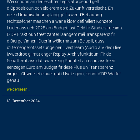
Wéi schonn an der leschter Legislaturperiod gëtt
d’Oppositioun och elo erëm op d’Zukunft vertréischt. En
neien Urbanisatiounsplang géif awer d’Bebauung
rechtssécher maachen a wär e kloer definéiert Konzept.
Leider ass och 2025 am Budget just Geld fir Studie virgesinn.
D’DP Fraktioun freet zanter laangem méi Transparenz fir
d’Bierger/innen. Duerfir wëlle mir zum Beispill, dass
d’Gemengerotssëtzunge per Livestream (Audio a Video) live
iwwerdroe gi mat enger Replay-Archivfunktioun. Fir de
Schäfferot ass dat awer keng Prioritéit an esou ass keen
eenzegen Euro am Budget fir dëse Plus un Transparenz
virgesi. Obwuel et e puer gutt Usätz ginn, konnt d’DP-Walfer
genau
weiderliesen...
18. December 2024