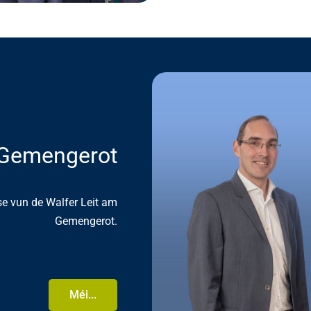
Gemengerot
sse vun de Walfer Leit am
Gemengerot.
Méi...