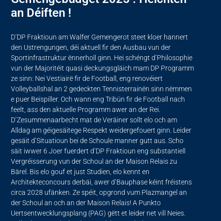
an Déiften !
D’DP Fraktioun am Walfer Gemengerot steet kloer hannert
den Ustrengungen, déi aktuell fir den Ausbau vun der
Sportinfrastruktur ënnerholl ginn. Hei schéngt d’Philosophie
vun der Majoritéit quasi deckungsgläich mam DP Programm
ze sinn: Nei Vestiairë fir de Football, eng renovéiert
Volleyballshal an 2 gedeckten Tennisterrainën sinn nëmmen
e puer Beispiller. Och wann eng Tribün fir de Football nach
feelt, ass den aktuelle Programm awer an der Rei.
D’Zesummenaarbecht mat de Veräiner sollt elo och am
Alldag am géigesäitege Respekt weidergefouert ginn. Leider
gesäit d’Situatioun bei de Schoule manner gutt aus. Scho
säit iwwer 6 Joer fuerdert d’DP Fraktioun eng substantiell
Vergréisserung vun der Schoul an der Maison Relais zu
Bärel. Bis elo gouf et just Studien, elo kennt en
Architekteconcours derbäi, awer d’Bauphase kéint fréistens
circa 2028 ufänken. Ze spéit, opgrond vum Plazmangel an
der Schoul an och an der Maison Relais! A Punkto
Uertsentwecklungsplang (PAG) gëtt et leider net vill Neies.