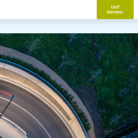
Gëff
Member