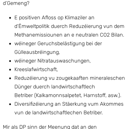
d’Gemeng?
E positiven Afloss op Klimaziler an
d’Ëmweltpolitik duerch Reduzéierung vun dem
Methanemissiounen an e neutralen CO2 Bilan.
wéineger Geruchsbelästigung bei der
Gülleausbréingung,
wéineger Nitratauswaschungen,
Kreeslafwirtschaft,
Reduzéierung vu zougekaaften mineraleschen
Dünger duerch landwirtschaftlech
Betriber (Kalkamonnsalpetet, Harnstoff, asw.).
Diversifizéierung an Stäerkung vum Akommes
vun de landwirtschaftlechen Betriber.
Mir als DP sinn der Meenung dat an den