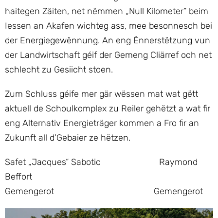
haitegen Zäiten, net nëmmen „Null Kilometer“ beim
Iessen an Akafen wichteg ass, mee besonnesch bei
der Energiegewënnung. An eng Ënnerstëtzung vun
der Landwirtschaft géif der Gemeng Cliärref och net
schlecht zu Gesiicht stoen.
Zum Schluss géife mer gär wëssen mat wat gëtt
aktuell de Schoulkomplex zu Reiler gehëtzt a wat fir
eng Alternativ Energieträger kommen a Fro fir an
Zukunft all d’Gebaier ze hëtzen.
Safet „Jacques“ Sabotic Raymond
Beffort
Gemengerot Gemengerot