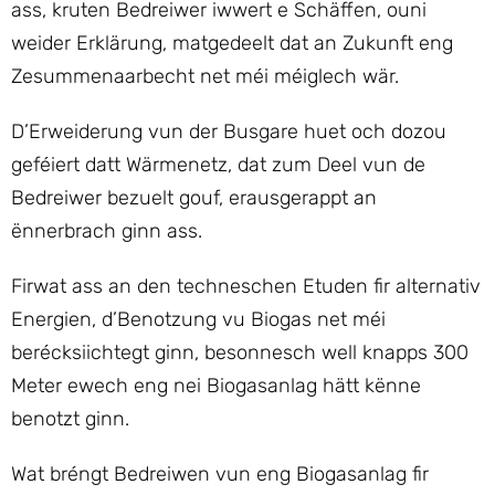
ass, kruten Bedreiwer iwwert e Schäffen, ouni
weider Erklärung, matgedeelt dat an Zukunft eng
Zesummenaarbecht net méi méiglech wär.
D’Erweiderung vun der Busgare huet och dozou
geféiert datt Wärmenetz, dat zum Deel vun de
Bedreiwer bezuelt gouf, erausgerappt an
ënnerbrach ginn ass.
Firwat ass an den techneschen Etuden fir alternativ
Energien, d’Benotzung vu Biogas net méi
berécksiichtegt ginn, besonnesch well knapps 300
Meter ewech eng nei Biogasanlag hätt kënne
benotzt ginn.
Wat bréngt Bedreiwen vun eng Biogasanlag fir