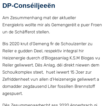
DP-Conséiljeeën
Am Zesummenhang mat der aktueller
Energiekris wollte mir als Gemengeréit e puer Froen
un de Schäfferot stellen.
Bis 2020 krut d’Gemeng fir de Schoulzenter zu
Reiler e gudden Deel, respektiv integral hir
Heizenergie duerch d’Biogasanlag K.S.M Biogas vu
Reiler geliwwert. Dës Anlag, déi direkt niewen dem
Schoulkomplex steet, huet iwwert 15 Joer zur
Zefriddenheet vun allen d’Heizenergie geliwwert a
domadder zegdausend Liter fossillen Brennstoff
agespuert.
Dës Zesummenaarbecht ass 2020 ënnerbrach gi,