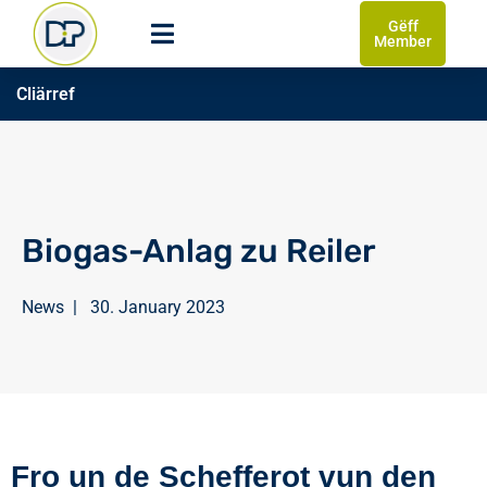
Gëff
Member
Cliärref
Biogas-Anlag zu Reiler
News
|
30. January 2023
Fro un de Schefferot vun den