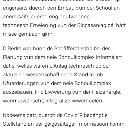
engersäits duerch den Ëmbau vun der Schoul an
anerersäits duerch eng noutwenneg
technesch Erneierung vun der Biogasanlag déi hätt
misse gemaach ginn.
D’Bedreiwer hunn de Schäfferot scho bei der
Planung vun dem neie Schoulkomplex informéiert
dat si wëlles wären d’Anlag technesch ob den
aktuellen wëssenschaftleche Stand an ob
Ufuerderungen vun dem neie Schoulkomplex
auszebauen, fir d’Liwwerung vun der Heizenergie,
wann erwënscht, integral ze iwwerhuelen.
Nodeems datt, duerch de Covid19 bedéngt e
Stëllstand an der géigesäiteger Informatioun komm