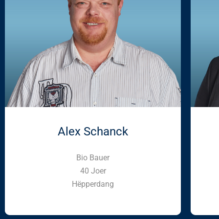
Alex Schanck
Bio Bauer
40 Joer
Hëpperdang