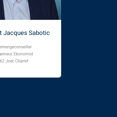
it Jacques Sabotic
emengeconseiller
genieur, Ekonomist
62 Joer, Cliärref