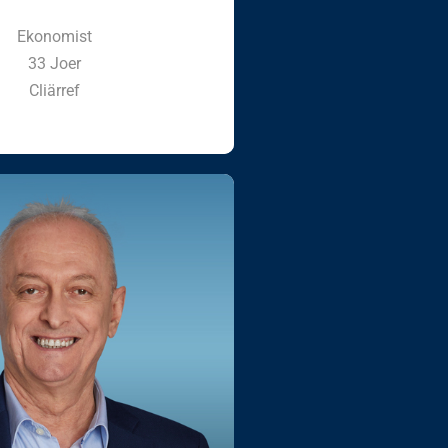
Ekonomist
33 Joer
Cliärref