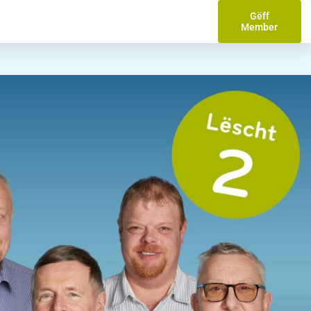
Gëff
Member