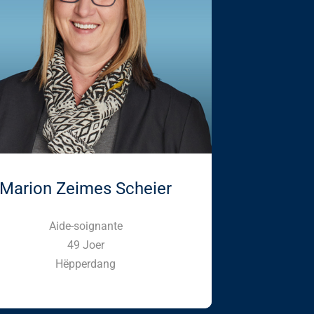
Marion Zeimes Scheier
Aide-soignante
49 Joer
Hëpperdang