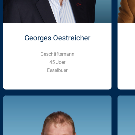
Georges Oestreicher
Geschäftsmann
45 Joer
Eeselbuer