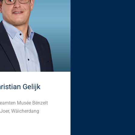
ristian Gelijk
eamten Musée Bënzelt
 Joer, Wäicherdang