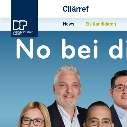
Cliärref
News
Eis Kandidaten