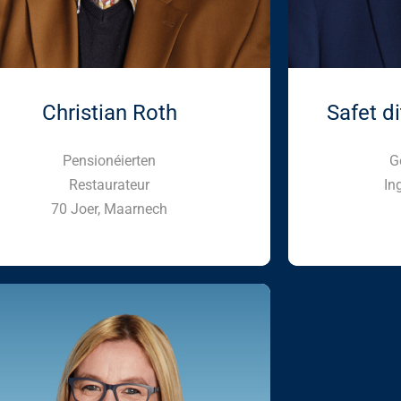
Christian Roth
Safet d
Pensionéierten
G
Restaurateur
In
70 Joer, Maarnech