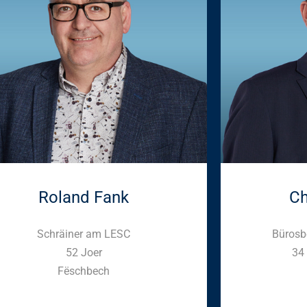
Roland Fank
Ch
Schräiner am LESC
Bürosb
52 Joer
34
Fëschbech