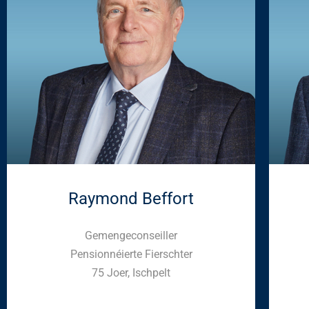
Raymond Beffort
Gemengeconseiller
Pensionnéierte Fierschter
75 Joer, Ischpelt