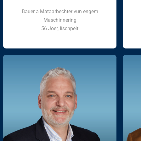
Bauer a Mataarbechter vun engem
Maschinnering
56 Joer, Iischpelt