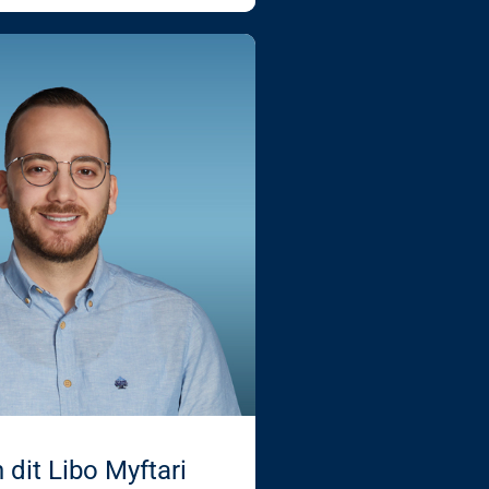
 dit Libo Myftari