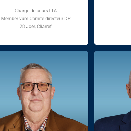
Chargé de cours LTA
Member vum Comité directeur DP
28 Joer, Cliärref