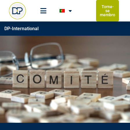
Torne-
se
membro
DP-International