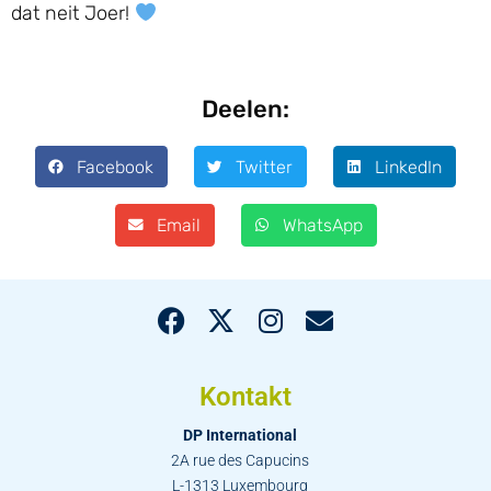
dat neit Joer!
Deelen:
Facebook
Twitter
LinkedIn
Email
WhatsApp
Kontakt
DP International
2A rue des Capucins
L-1313 Luxembourg