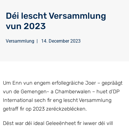
Déi lescht Versammlung
vun 2023
Versammlung
|
14. December 2023
Um Enn vun engem erfollegräiche Joer – gepräägt
vun de Gemengen- a Chamberwalen – huet d’DP
International sech fir eng lescht Versammlung
getraff fir op 2023 zeréckzeblécken.
Dëst war déi ideal Geleeënheet fir iwwer déi vill