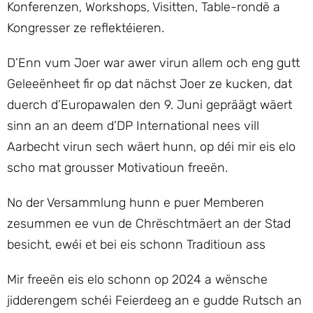
Konferenzen, Workshops, Visitten, Table-rondë a
Kongresser ze reflektéieren.
D’Enn vum Joer war awer virun allem och eng gutt
Geleeënheet fir op dat nächst Joer ze kucken, dat
duerch d’Europawalen den 9. Juni gepräägt wäert
sinn an an deem d’DP International nees vill
Aarbecht virun sech wäert hunn, op déi mir eis elo
scho mat grousser Motivatioun freeën.
No der Versammlung hunn e puer Memberen
zesummen ee vun de Chrëschtmäert an der Stad
besicht, ewéi et bei eis schonn Traditioun ass
Mir freeën eis elo schonn op 2024 a wënsche
jidderengem schéi Feierdeeg an e gudde Rutsch an