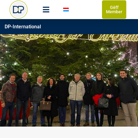
Gëff
Member
DP-International