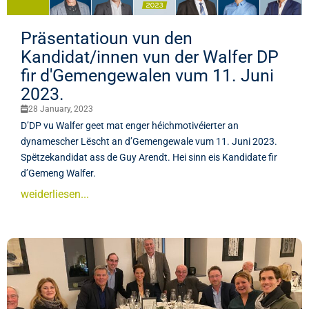
Präsentatioun vun den
Kandidat/innen vun der Walfer DP
fir d'Gemengewalen vum 11. Juni
2023.
28 January, 2023
D’DP vu Walfer geet mat enger héichmotivéierter an
dynamescher Lëscht an d’Gemengewale vum 11. Juni 2023.
Spëtzekandidat ass de Guy Arendt. Hei sinn eis Kandidate fir
d’Gemeng Walfer.
weiderliesen...