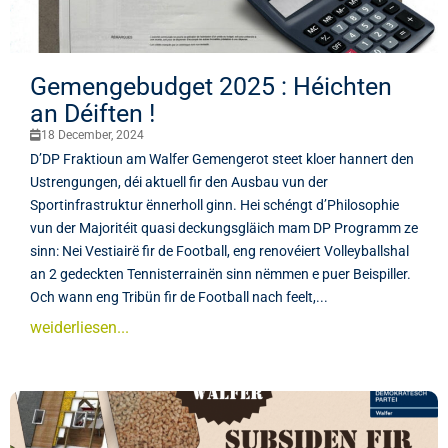
Gemengebudget 2025 : Héichten
an Déiften !
18 December, 2024
D’DP Fraktioun am Walfer Gemengerot steet kloer hannert den
Ustrengungen, déi aktuell fir den Ausbau vun der
Sportinfrastruktur ënnerholl ginn. Hei schéngt d’Philosophie
vun der Majoritéit quasi deckungsgläich mam DP Programm ze
sinn: Nei Vestiairë fir de Football, eng renovéiert Volleyballshal
an 2 gedeckten Tennisterrainën sinn nëmmen e puer Beispiller.
Och wann eng Tribün fir de Football nach feelt,...
weiderliesen...