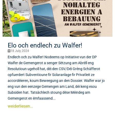
Elo och endlech zu Walfer!
18 July, 2024
Endlech och zu Walfer! Nodeems op Initiative vun der DP
Walfer de Gemengerot a senger Sëtzung am Abrëll eng
Resolutioun ugeholl hat, déi den CSV/Déi Gréng Schäfferot
opfuerdert Subventioune fir Solaranlage fir Privatleit ze
accordéieren, koum Beweegung an den Dossier. Walfer war jo
eng vun den eenzege Gemengen am Land, déi keng esou
Subsiden hat. Tatsächlech stoung dëse Méindeg am
Gemengerot en ëmfaassend...
weiderliesen...