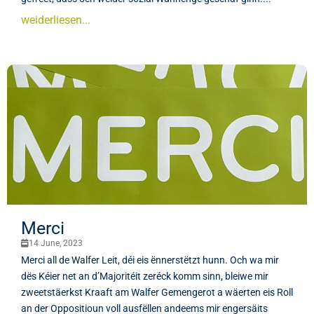
weiderliesen...
Merci
14 June, 2023
Merci all de Walfer Leit, déi eis ënnerstëtzt hunn. Och wa mir
dës Kéier net an d’Majoritéit zeréck komm sinn, bleiwe mir
zweetstäerkst Kraaft am Walfer Gemengerot a wäerten eis Roll
an der Oppositioun voll ausfëllen andeems mir engersäits