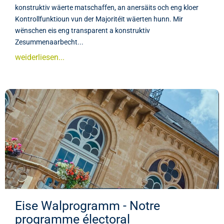
konstruktiv wäerte matschaffen, an anersäits och eng kloer
Kontrollfunktioun vun der Majoritéit wäerten hunn. Mir
wënschen eis eng transparent a konstruktiv
Zesummenaarbecht...
weiderliesen...
Eise Walprogramm - Notre
programme électoral