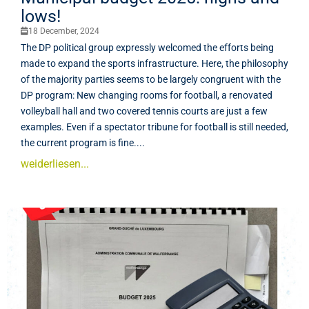
lows!
18 December, 2024
The DP political group expressly welcomed the efforts being
made to expand the sports infrastructure. Here, the philosophy
of the majority parties seems to be largely congruent with the
DP program: New changing rooms for football, a renovated
volleyball hall and two covered tennis courts are just a few
examples. Even if a spectator tribune for football is still needed,
the current program is fine....
weiderliesen...