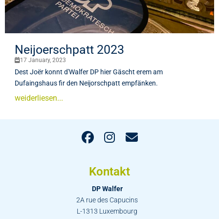
Neijoerschpatt 2023
17 January, 2023
Dest Joër konnt d'Walfer DP hier Gäscht erem am
Dufaingshaus fir den Neijorschpatt empfänken.
weiderliesen...
Kontakt
DP Walfer
2A rue des Capucins
L-1313 Luxembourg