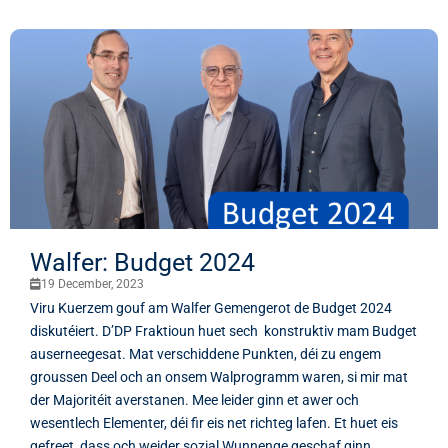
Walfer: Budget 2024
19 December, 2023
Viru Kuerzem gouf am Walfer Gemengerot de Budget 2024
diskutéiert. D’DP Fraktioun huet sech konstruktiv mam Budget
auserneegesat. Mat verschiddene Punkten, déi zu engem
groussen Deel och an onsem Walprogramm waren, si mir mat
der Majoritéit averstanen. Mee leider ginn et awer och
wesentlech Elementer, déi fir eis net richteg lafen. Et huet eis
gefreet, dass och weider sozial Wunnenge geschaf ginn....