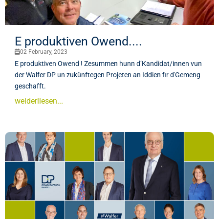
E produktiven Owend....
02 February, 2023
E produktiven Owend ! Zesummen hunn d’Kandidat/innen vun
der Walfer DP un zukünftegen Projeten an Iddien fir d'Gemeng
geschafft.
weiderliesen...