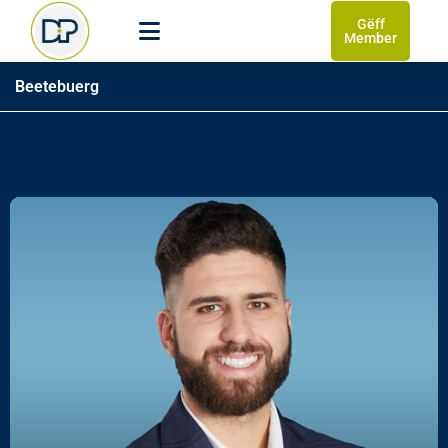
Gëff
Member
Beetebuerg