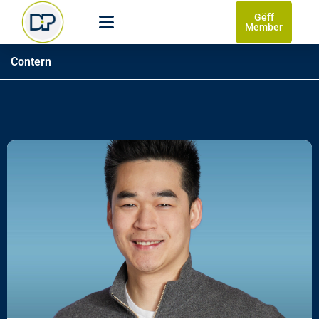
Gëff
Member
Contern