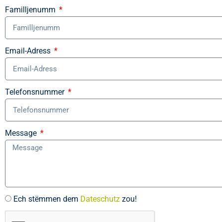
Familljenumm
Email-Adress
Telefonsnummer
Message
Ech stëmmen dem
Dateschutz
zou!