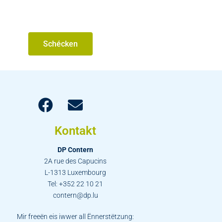
Schécken
Kontakt
DP Contern
2A rue des Capucins
L-1313 Luxembourg
Tel: +352 22 10 21
contern@dp.lu
Mir freeën eis iwwer all Ënnerstëtzung: