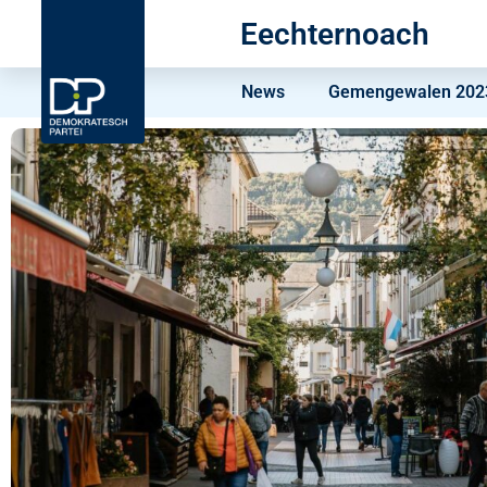
Eechternoach
News
Gemengewalen 2023