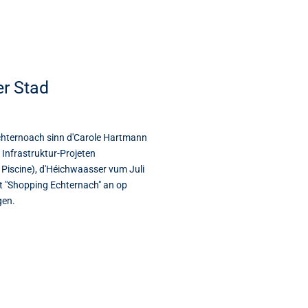
r Stad
chternoach sinn d'Carole Hartmann
Infrastruktur-Projeten
Piscine), d'Héichwaasser vum Juli
et "Shopping Echternach" an op
gen.