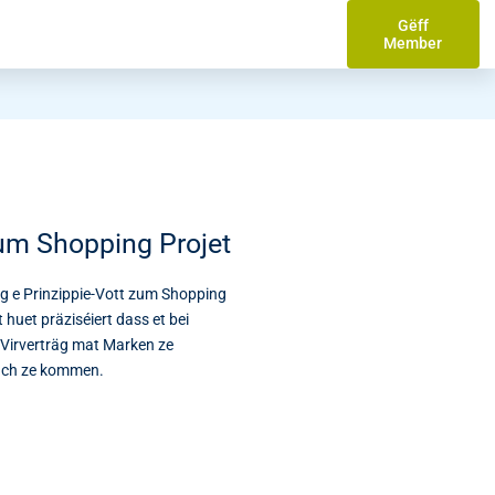
Gëff
Member
um Shopping Projet
 e Prinzippie-Vott zum Shopping
huet präziséiert dass et bei
 Virverträg mat Marken ze
nach ze kommen.