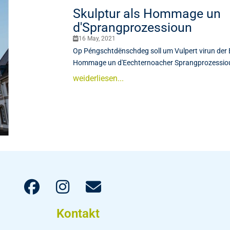
Skulptur als Hommage un
d'Sprangprozessioun
16 May, 2021
Op Péngschtdënschdeg soll um Vulpert virun der B
Hommage un d'Eechternoacher Sprangprozessiou
weiderliesen...
Kontakt