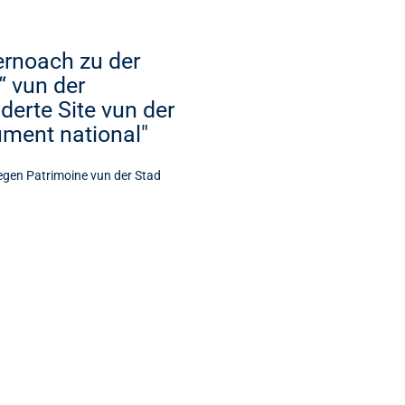
ernoach zu der
“ vun der
derte Site vun der
ument national"
egen Patrimoine vun der Stad