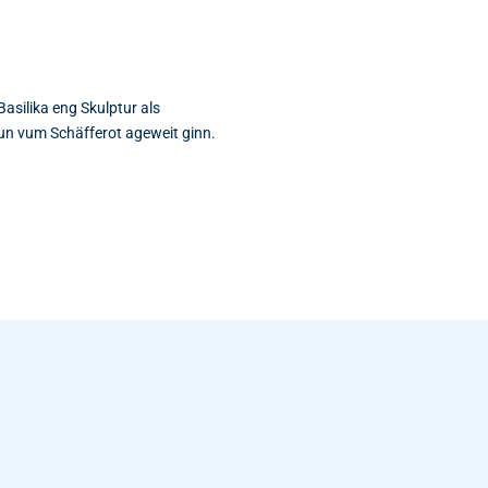
asilika eng Skulptur als
n vum Schäfferot ageweit ginn.