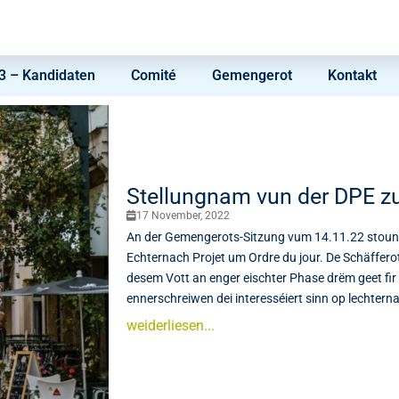
 – Kandidaten
Comité
Gemengerot
Kontakt
Stellungnam vun der DPE z
17 November, 2022
An der Gemengerots-Sitzung vum 14.11.22 stoung
Echternach Projet um Ordre du jour. De Schäfferot 
desem Vott an enger eischter Phase drëm geet fir
ennerschreiwen dei interesséiert sinn op lechter
weiderliesen...