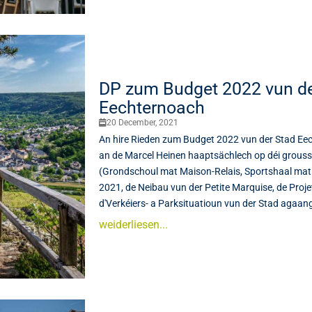
DP zum Budget 2022 vun de
Eechternoach
20 December, 2021
An hire Rieden zum Budget 2022 vun der Stad Ee
an de Marcel Heinen haaptsächlech op déi grouss 
(Grondschoul mat Maison-Relais, Sportshaal mat 
2021, de Neibau vun der Petite Marquise, de Proj
d'Verkéiers- a Parksituatioun vun der Stad agaan
weiderliesen...