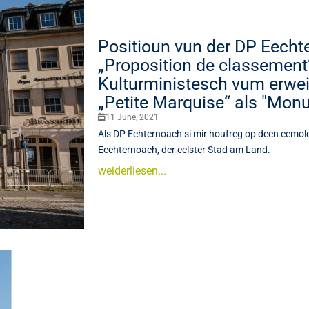
Positioun vun der DP Eecht
„Proposition de classement
Kulturministesch vum erwei
„Petite Marquise“ als "Mon
11 June, 2021
Als DP Echternoach si mir houfreg op deen eemol
Eechternoach, der eelster Stad am Land.
weiderliesen...