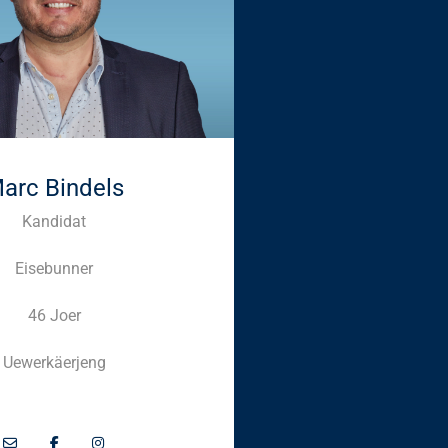
arc Bindels
Kandidat
Eisebunner
46 Joer
Uewerkäerjeng