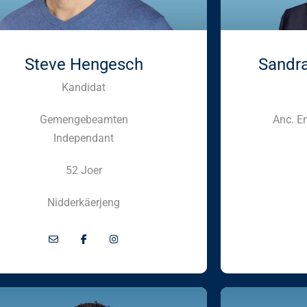
Steve Hengesch
Sandra
Kandidat
Gemengebeamten
Anc. E
Independant
52 Joer
Nidderkäerjeng