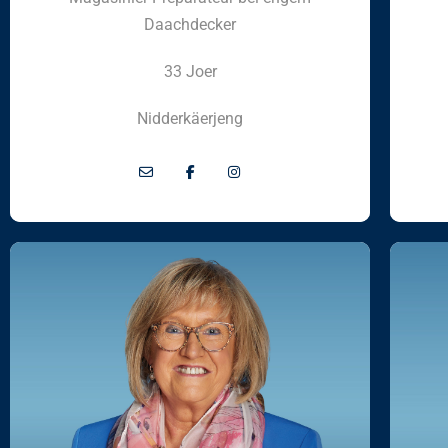
Daachdecker
33 Joer
Nidderkäerjeng