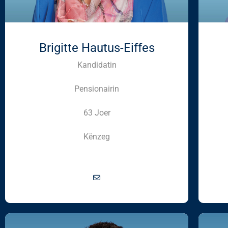
Brigitte Hautus-Eiffes
Kandidatin
Pensionairin
63 Joer
Kënzeg