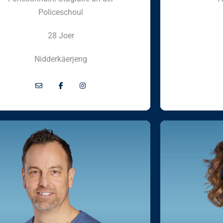
Policeschoul
28 Joer
Nidderkäerjeng