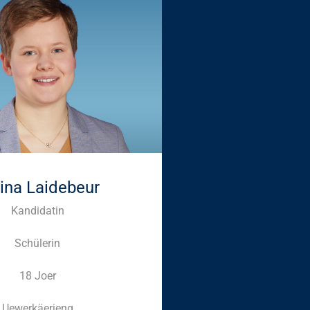
ina Laidebeur
Kandidatin
Schülerin
18 Joer
Uewerkäerjeng