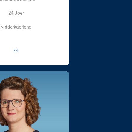
24 Joer
Nidderkäerjeng