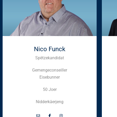
Nico Funck
Spëtzekandidat
Gemengeconseiller
Eisebunner
50 Joer
Nidderkäerjeng