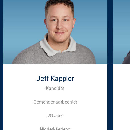
Jeff Kappler
Kandidat
Gemengenaarbechter
28 Joer
Nidderkäerjeng