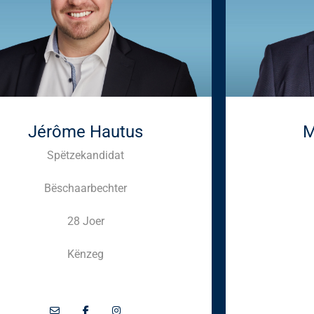
Jérôme Hautus
M
Spëtzekandidat
Bëschaarbechter
28 Joer
Kënzeg