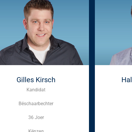
Gilles Kirsch
Hal
Kandidat
Bëschaarbechter
36 Joer
Kënzeg