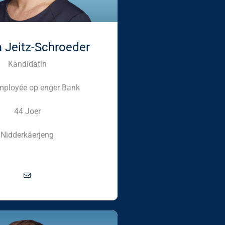
 Jeitz-Schroeder
Kandidatin
mployée op enger Bank
44 Joer
Nidderkäerjeng