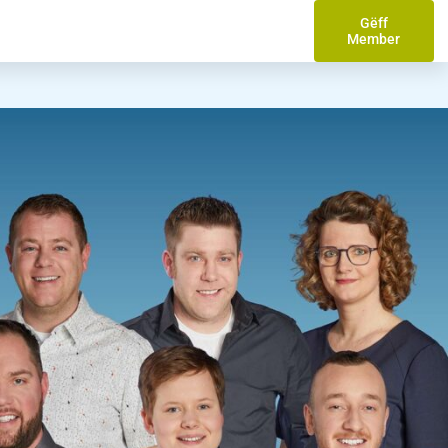
Gëff
Member