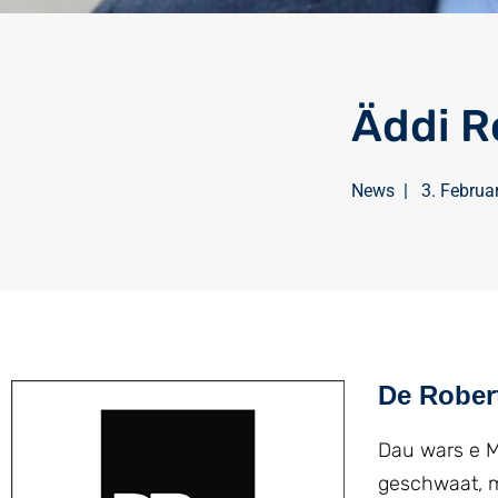
Äddi R
News
|
3. Februa
De Robert
Dau wars e M
geschwaat, m