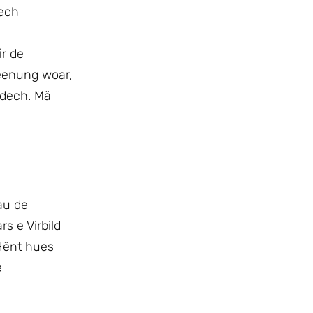
dech
ir de
eenung woar,
 dech. Mä
au de
s e Virbild
 Hënt hues
e