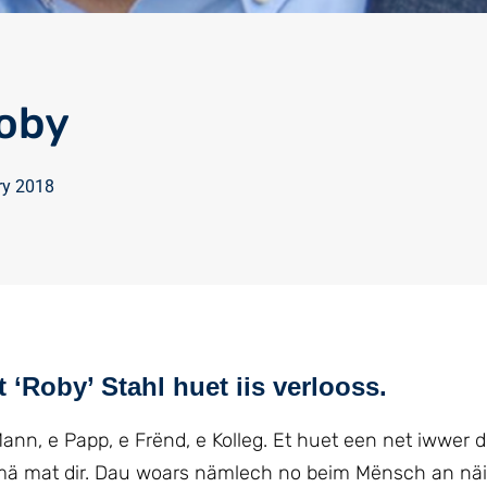
oby
ry 2018
 ‘Roby’ Stahl huet iis verlooss.
ann, e Papp, e Frënd, e Kolleg. Et huet een net iwwer 
ä mat dir. Dau woars nämlech no beim Mënsch an näi