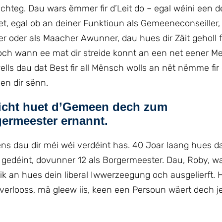
ichteg. Dau wars ëmmer fir d’Leit do – egal wéini een 
t, egal ob an deiner Funktioun als Gemeeneconseiller,
 oder als Maacher Awunner, dau hues dir Zäit geholl f
ch wann ee mat dir streide konnt an een net eener M
ells dau dat Best fir all Mënsch wolls an nët nëmme fir
en dir sënn.
näicht huet d’Gemeen dech zum
germeester ernannt.
ens dau dir méi wéi verdéint has. 40 Joar laang hues d
gedéint, dovunner 12 als Borgermeester. Dau, Roby, war
olitik an hues dein liberal Iwwerzeegung och ausgelierft.
r verlooss, mä gleew iis, keen een Persoun wäert dech j