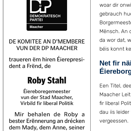
woar dir onw
gebrauch hue
Borgermeester
Mënsch. An o
da wor dat, w
béis konnt ke
Net fir 
Éierebor
Een Titel, de
Maacher Leit 
fir liberal P
dau iis leide
vergeessen.