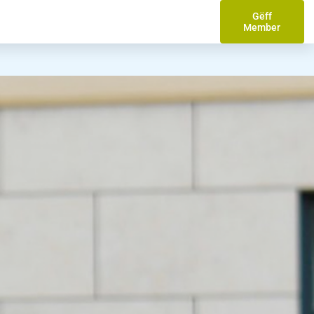
Gëff
Member