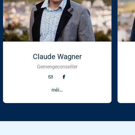
Claude Wagner
Gemengeconseiller
méi...