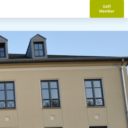
Gëff
Member