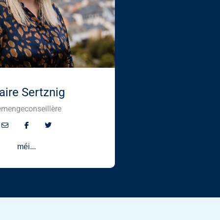
aire Sertznig
mengeconseillère
méi...