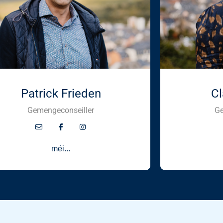
Patrick Frieden
Cl
Gemengeconseiller
Ge
méi...