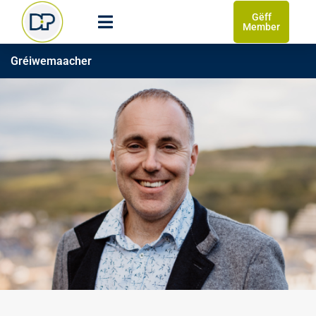
Gëff
Member
Gréiwemaacher