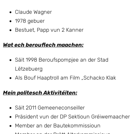
Claude Wagner
1978 gebuer
Bestuet, Papp vun 2 Kanner
Wat ech berouflech maachen:
Säit 1998 Beroufspompjee an der Stad
Lëtzebuerg
Als Bouf Haaptroll am Film „Schacko Klak
Mein politesch Aktivitéiten:
Säit 2011 Gemeeneconseiller
Präsident vun der DP Sektioun Gréiwemaacher
Member an der Bautekommissioun