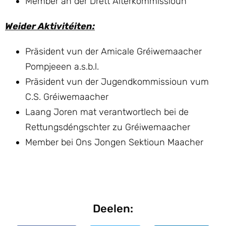
Member an der Drëtt Alterkommissioun
Weider Aktivitéiten:
Präsident vun der Amicale Gréiwemaacher
Pompjeeen a.s.b.l.
Präsident vun der Jugendkommissioun vum
C.S. Gréiwemaacher
Laang Joren mat verantwortlech bei de
Rettungsdéngschter zu Gréiwemaacher
Member bei Ons Jongen Sektioun Maacher
Deelen: