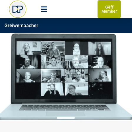
Gëff
Member
Gréiwemaacher