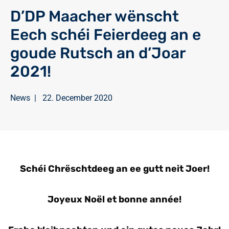
D’DP Maacher wënscht
Eech schéi Feierdeeg an e
goude Rutsch an d’Joar
2021!
News
|
22. December 2020
Schéi Chrëschtdeeg an ee gutt neit Joer!
Joyeux Noël et bonne année!