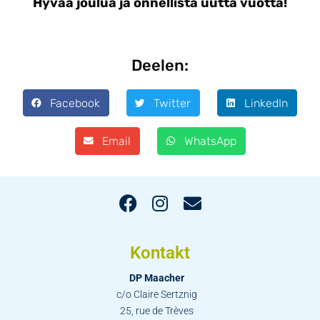
Hyvää joulua ja onnellista uutta vuotta!
Deelen:
Facebook
Twitter
LinkedIn
Email
WhatsApp
Kontakt
DP Maacher
c/o Claire Sertznig
25, rue de Trèves