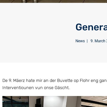
Gener
News
|
9. March
De 9. Mäerz hate mir an der Buvette op Flohr eng g
Interventiounen vun onse Gäscht.