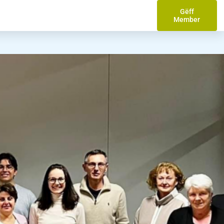
Gëff
Member