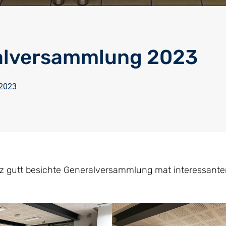
alversammlung 2023
 2023
anz gutt besichte Generalversammlung mat interessant