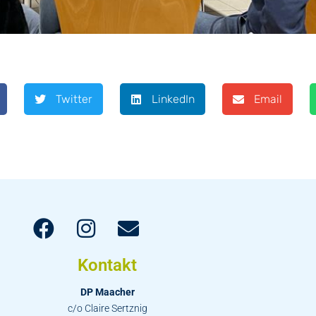
Twitter
LinkedIn
Email
Kontakt
DP Maacher
c/o Claire Sertznig