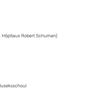
n Hôpitaux Robert Schuman)
Museksschoul