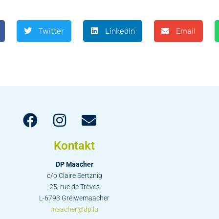
Twitter
LinkedIn
Email
Kontakt
DP Maacher
c/o Claire Sertznig
25, rue de Trèves
L-6793 Gréiwemaacher
maacher@dp.lu