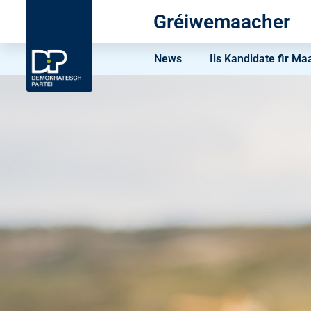
Gréiwemaacher
News
Iis Kandidate fir Ma