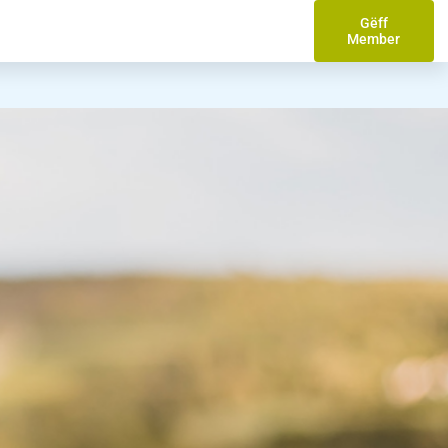
Gëff
Member