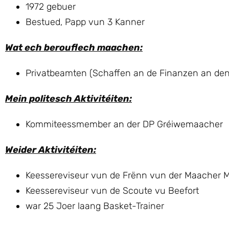
1972 gebuer
Bestued, Papp vun 3 Kanner
Wat ech berouflech maachen:
Privatbeamten (Schaffen an de Finanzen an de
Mein politesch Aktivitéiten:
Kommiteessmember an der DP Gréiwemaacher
Weider Aktivitéiten:
Keessereviseur vun de Frënn vun der Maacher 
Keessereviseur vun de Scoute vu Beefort
war 25 Joer laang Basket-Trainer