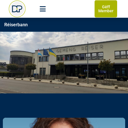
Gëff
Member
Réiserbann