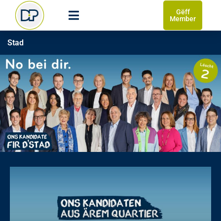
Gëff
Member
Stad