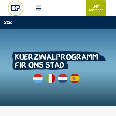
Gëff
Member
Stad