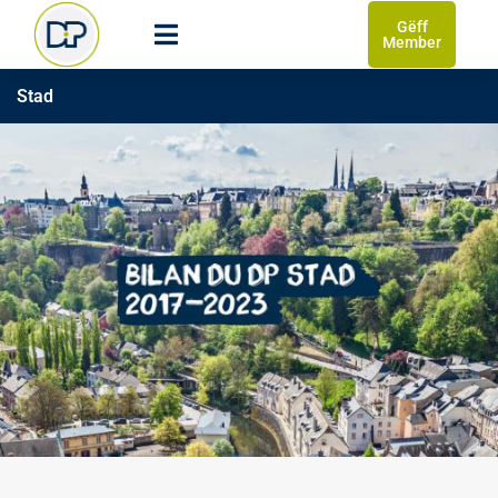
Gëff
Member
Stad