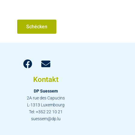
Schécken
Kontakt
DP Suessem
2A rue des Capucins
L-1313 Luxembourg
Tel: +352 22 10 21
suessem@dp.lu