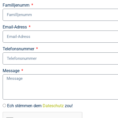
Familljenumm
Email-Adress
Telefonsnummer
Message
Ech stëmmen dem
Dateschutz
zou!