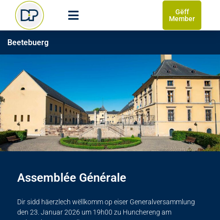
Gëff
Member
Beetebuerg
Assemblée Générale
Dir sidd häerzlech wëllkomm op eiser Generalversammlung
den 23. Januar 2026 um 19h00 zu Hunchereng am