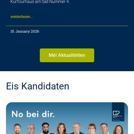
KulTourhaus am Sall Nummer 4.
weiderliesen...
15. January 2026
Méi Aktualitéiten
Eis Kandidaten