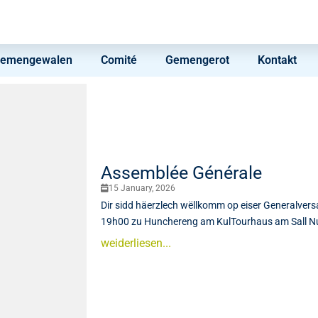
d’Gemengewalen
Comité
Gemengerot
Kontakt
Assemblée Générale
15 January, 2026
Dir sidd häerzlech wëllkomm op eiser Generalve
19h00 zu Hunchereng am KulTourhaus am Sall 
weiderliesen...