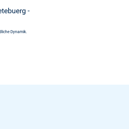
etebuerg -
dliche Dynamik.