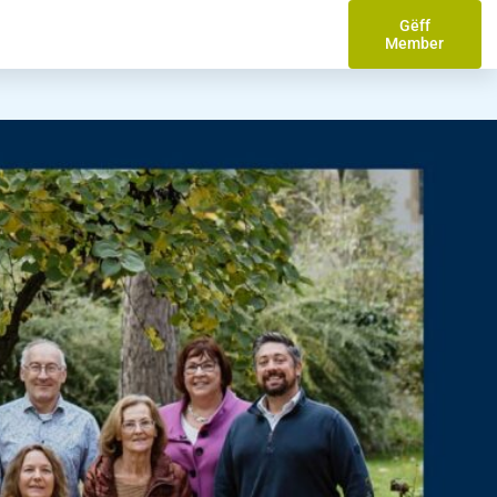
Gëff
Member