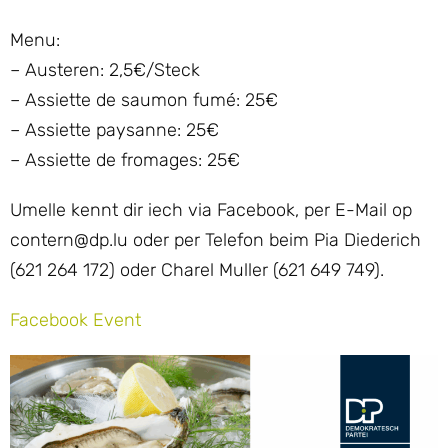
Menu:
– Austeren: 2,5€/Steck
– Assiette de saumon fumé: 25€
– Assiette paysanne: 25€
– Assiette de fromages: 25€
Umelle kennt dir iech via Facebook, per E-Mail op
contern@dp.lu oder per Telefon beim Pia Diederich
(621 264 172) oder Charel Muller (621 649 749).
Facebook Event