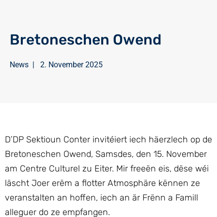
Bretoneschen Owend
News
|
2. November 2025
D’DP Sektioun Conter invitéiert iech häerzlech op de
Bretoneschen Owend, Samsdes, den 15. November
am Centre Culturel zu Eiter. Mir freeën eis, dëse wéi
läscht Joer erëm a flotter Atmosphäre kënnen ze
veranstalten an hoffen, iech an är Frënn a Famill
alleguer do ze empfangen.​