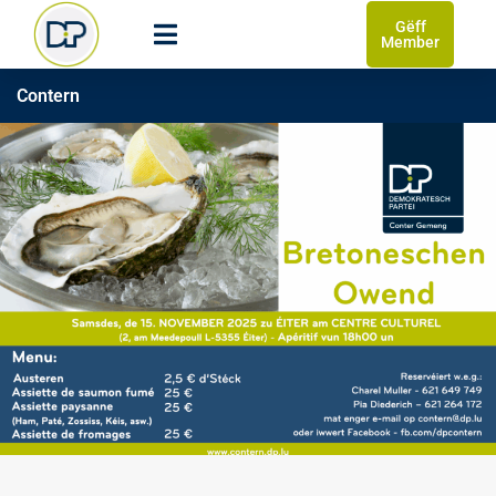
Gëff
Member
Contern