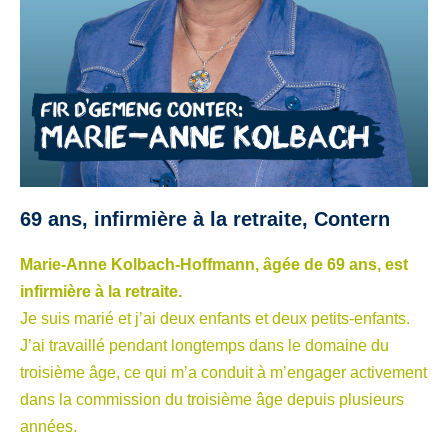
69 ans,
infirmière à la retraite
, Contern
Marie-Anne Kolbach-Hoffmann, âgée de 69 ans, est
infirmière à la retraite.
Je suis marié et j’ai deux enfants et deux petits-enfants.
J’ai travaillé pendant longtemps dans le domaine du
troisième âge, ce qui m’a conduit à m’engager activement
dans la commission du troisième âge depuis plusieurs
années.