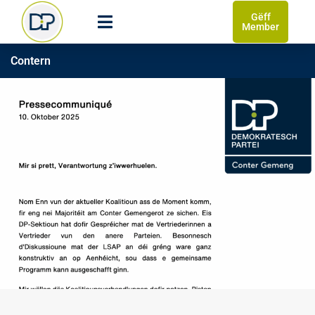
Gëff
Member
Contern