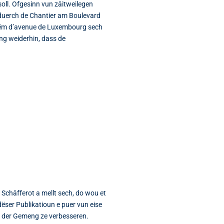
oll. Ofgesinn vun zäitweilegen
uerch de Chantier am Boulevard
erëm d’avenue de Luxembourg sech
eng weiderhin, dass de
 Schäfferot a mellt sech, do wou et
ëser Publikatioun e puer vun eise
an der Gemeng ze verbesseren.