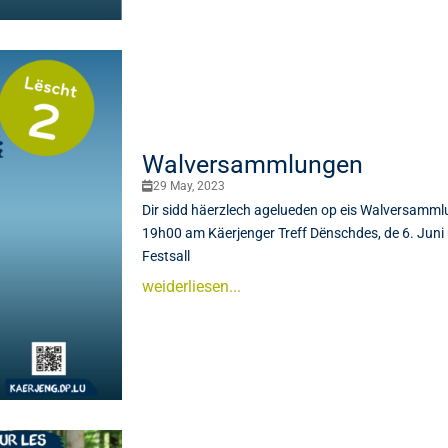
Walversammlungen
29 May, 2023
Dir sidd häerzlech agelueden op eis Walversamml
19h00 am Käerjenger Treff Dënschdes, de 6. Jun
Festsall
weiderliesen...