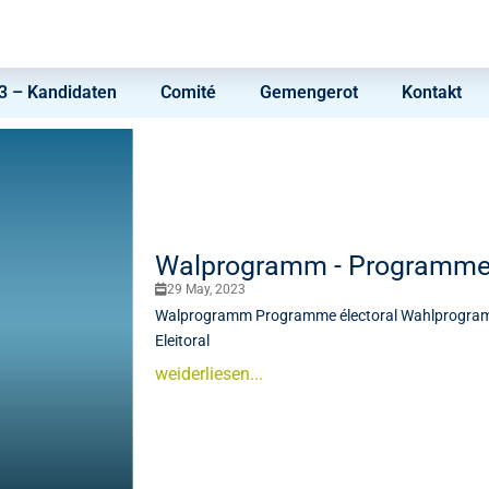
 – Kandidaten
Comité
Gemengerot
Kontakt
Walprogramm - Programme 
29 May, 2023
Walprogramm Programme électoral Wahlprogra
Eleitoral
weiderliesen...