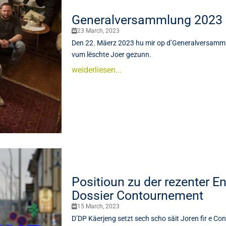
Generalversammlung 2023
23 March, 2023
Den 22. Mäerz 2023 hu mir op d’Generalversamml
vum lëschte Joer gezunn.
weiderliesen...
Positioun zu der rezenter 
Dossier Contournement
15 March, 2023
D’DP Käerjeng setzt sech scho säit Joren fir e Co