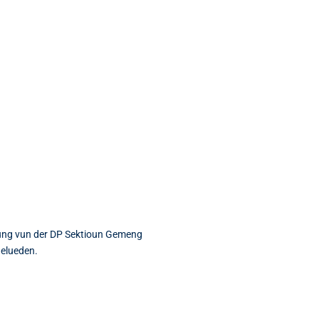
ung vun der DP Sektioun Gemeng
gelueden.