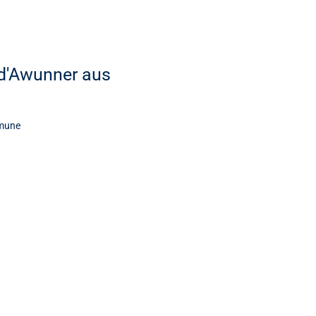
r d'Awunner aus
mmune