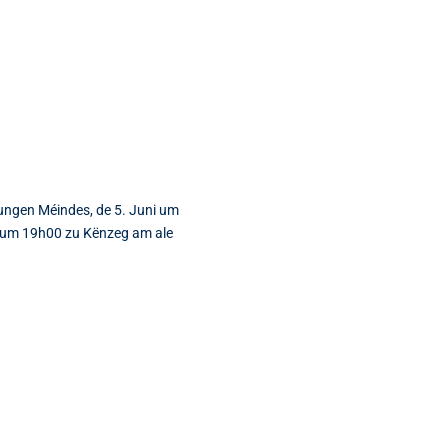
ungen Méindes, de 5. Juni um
i um 19h00 zu Kënzeg am ale