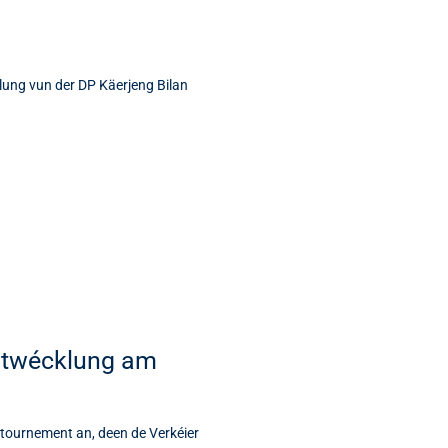
ung vun der DP Käerjeng Bilan
Entwécklung am
ntournement an, deen de Verkéier