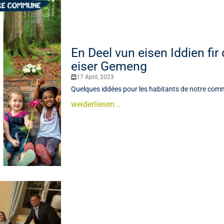
En Deel vun eisen Iddien fi
eiser Gemeng
17 April, 2023
Quelques iddées pour les habitants de notre co
weiderliesen...