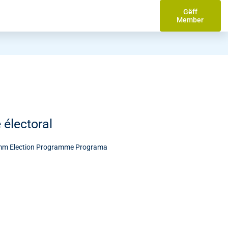
Gëff
Member
électoral
mm Election Programme Programa