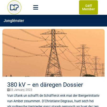
Gëff
Member
Jonglënster
380 kV – en däregen Dossier
03 January, 2023
Vun Ufank un schafft de Schäfferot enk mat der Biergerinitiativ
vun Amber zesummen. D’Christiane Degraux, huet sech hei
als politesche Vertrieder ganz staark gemaach an huet de Lien