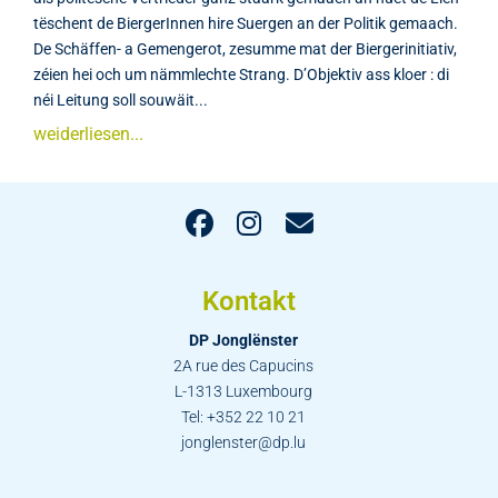
tëschent de BiergerInnen hire Suergen an der Politik gemaach.
De Schäffen- a Gemengerot, zesumme mat der Biergerinitiativ,
zéien hei och um nämmlechte Strang. D’Objektiv ass kloer : di
néi Leitung soll souwäit...
weiderliesen...
Kontakt
DP Jonglënster
2A rue des Capucins
L-1313 Luxembourg
Tel: +352 22 10 21
jonglenster@dp.lu