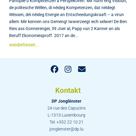
Panoplie u Kompetenzen a Perspektiven. Mir hunn eng Visioun,
de politesche Wëllen, di néideg Kompetenzen, dat néidegt
Wëssen, déi néideg Energie an Entscheedungskraaft – a virun
allem :Mir kennen ons Gemeng! Iwwerzeegt iech selwer! De Ben
Ries ass Gonnerenger, 39 Joer al, Papp vun 2 Kanner an als
Beruff Ekonomiesproff. 2017 an de...
weiderliesen...
Kontakt
DP Jonglënster
2A rue des Capucins
L-1313 Luxembourg
Tel: +352 22 10 21
jonglenster@dp.lu