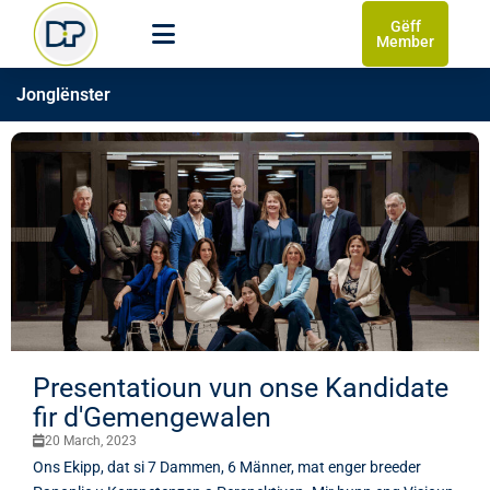
Gëff
Member
Jonglënster
Presentatioun vun onse Kandidate
fir d'Gemengewalen
20 March, 2023
Ons Ekipp, dat si 7 Dammen, 6 Männer, mat enger breeder