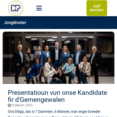
Gëff
Member
Jonglënster
Presentatioun vun onse Kandidate
fir d'Gemengewalen
20 March, 2023
Ons Ekipp, dat si 7 Dammen, 6 Männer, mat enger breeder