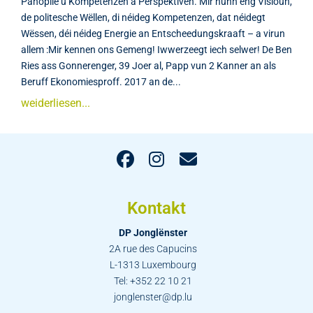
Panoplie u Kompetenzen a Perspektiven. Mir hunn eng Visioun,
de politesche Wëllen, di néideg Kompetenzen, dat néidegt
Wëssen, déi néideg Energie an Entscheedungskraaft – a virun
allem :Mir kennen ons Gemeng! Iwwerzeegt iech selwer! De Ben
Ries ass Gonnerenger, 39 Joer al, Papp vun 2 Kanner an als
Beruff Ekonomiesproff. 2017 an de...
weiderliesen...
Kontakt
DP Jonglënster
2A rue des Capucins
L-1313 Luxembourg
Tel: +352 22 10 21
jonglenster@dp.lu