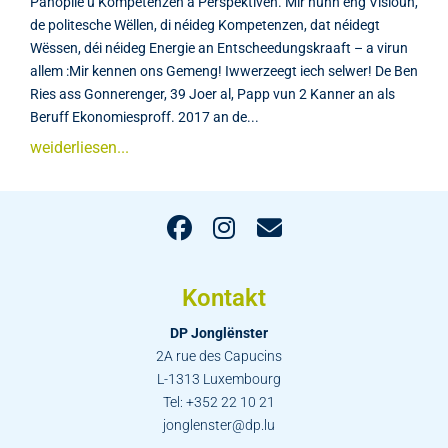
Panoplie u Kompetenzen a Perspektiven. Mir hunn eng Visioun,
de politesche Wëllen, di néideg Kompetenzen, dat néidegt
Wëssen, déi néideg Energie an Entscheedungskraaft – a virun
allem :Mir kennen ons Gemeng! Iwwerzeegt iech selwer! De Ben
Ries ass Gonnerenger, 39 Joer al, Papp vun 2 Kanner an als
Beruff Ekonomiesproff. 2017 an de...
weiderliesen...
Kontakt
DP Jonglënster
2A rue des Capucins
L-1313 Luxembourg
Tel: +352 22 10 21
jonglenster@dp.lu