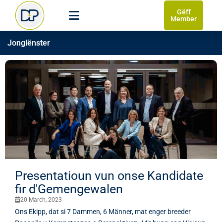
Gëff
Member
Jonglënster
Presentatioun vun onse Kandidate
fir d'Gemengewalen
20 March, 2023
Ons Ekipp, dat si 7 Dammen, 6 Männer, mat enger breeder