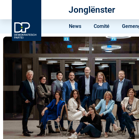
Jonglënster
News
Comité
Gemeng