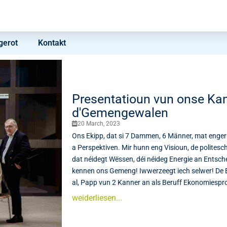
erot
Kontakt
Presentatioun vun onse Kand
d'Gemengewalen
20 March, 2023
Ons Ekipp, dat si 7 Dammen, 6 Männer, mat enge
a Perspektiven. Mir hunn eng Visioun, de politesc
dat néidegt Wëssen, déi néideg Energie an Entsch
kennen ons Gemeng! Iwwerzeegt iech selwer! De 
al, Papp vun 2 Kanner an als Beruff Ekonomiespro
weiderliesen...