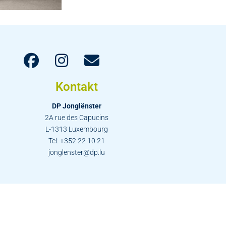
Kontakt
DP Jonglënster
2A rue des Capucins
L-1313 Luxembourg
Tel: +352 22 10 21
jonglenster@dp.lu