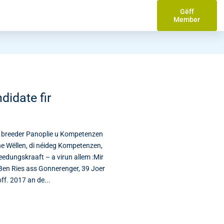
Gëff
Member
idate fir
r breeder Panoplie u Kompetenzen
he Wëllen, di néideg Kompetenzen,
eedungskraaft – a virun allem :Mir
Ben Ries ass Gonnerenger, 39 Joer
ff. 2017 an de...