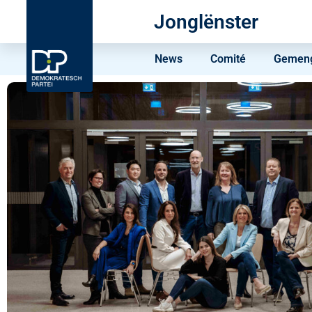
Jonglënster
News
Comité
Gemeng