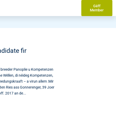
Gëff
Member
idate fir
r breeder Panoplie u Kompetenzen
he Wëllen, di néideg Kompetenzen,
eedungskraaft – a virun allem :Mir
Ben Ries ass Gonnerenger, 39 Joer
ff. 2017 an de...