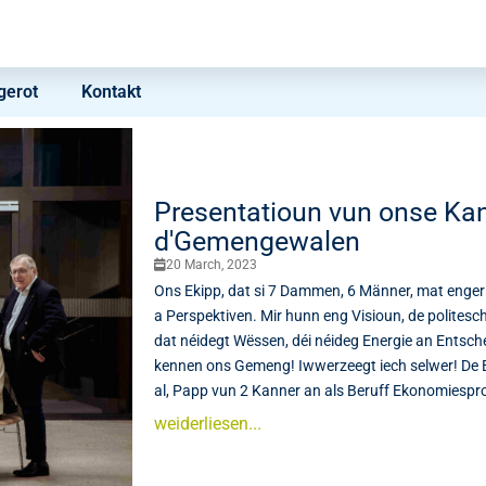
erot
Kontakt
Presentatioun vun onse Kand
d'Gemengewalen
20 March, 2023
Ons Ekipp, dat si 7 Dammen, 6 Männer, mat enge
a Perspektiven. Mir hunn eng Visioun, de politesc
dat néidegt Wëssen, déi néideg Energie an Entsch
kennen ons Gemeng! Iwwerzeegt iech selwer! De 
al, Papp vun 2 Kanner an als Beruff Ekonomiespro
weiderliesen...