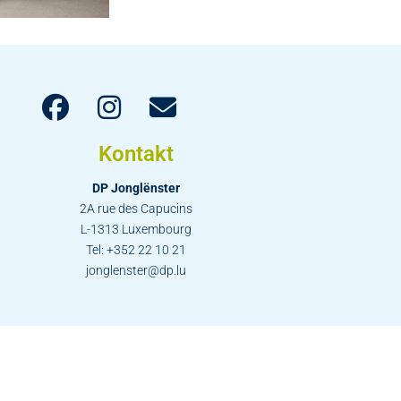
Kontakt
DP Jonglënster
2A rue des Capucins
L-1313 Luxembourg
Tel: +352 22 10 21
jonglenster@dp.lu