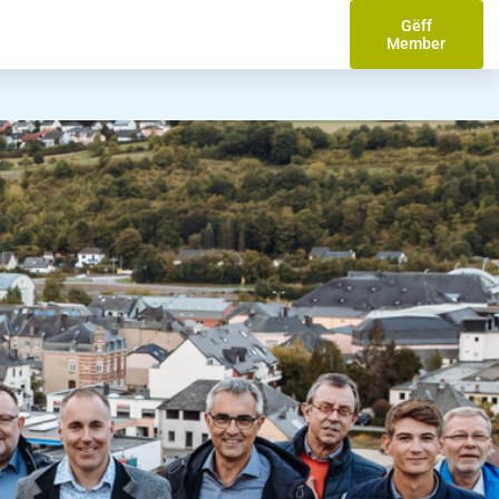
Gëff
Member