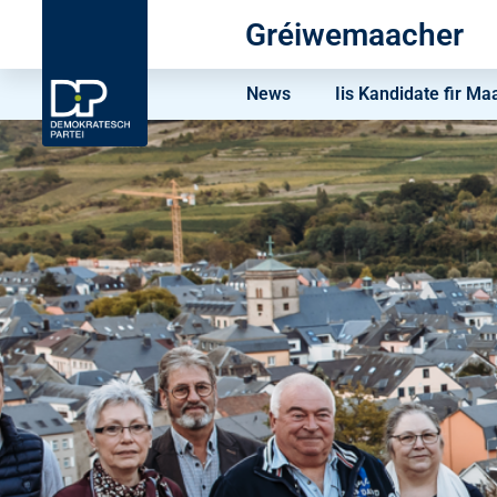
Gréiwemaacher
News
Iis Kandidate fir Ma