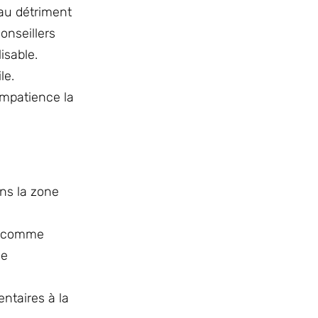
 au détriment
onseillers
isable.
le.
impatience la
ans la zone
er comme
se
entaires à la