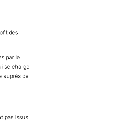
ofit des
es par le
ui se charge
ne auprès de
nt pas issus