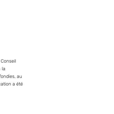
 Conseil
 la
fondies, au
cation a été