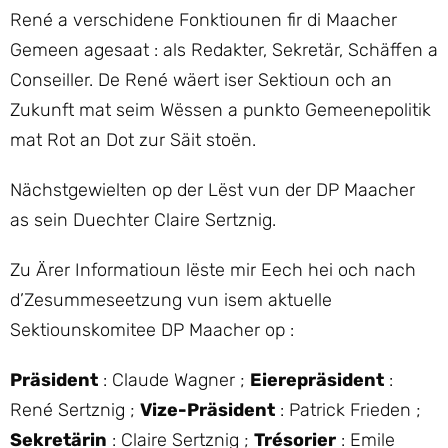
René a verschidene Fonktiounen fir di Maacher
Gemeen agesaat : als Redakter, Sekretär, Schäffen a
Conseiller. De René wäert iser Sektioun och an
Zukunft mat seim Wëssen a punkto Gemeenepolitik
mat Rot an Dot zur Säit stoën.
Nächstgewielten op der Lëst vun der DP Maacher
as sein Duechter Claire Sertznig.
Zu Ärer Informatioun lëste mir Eech hei och nach
d’Zesummeseetzung vun isem aktuelle
Sektiounskomitee DP Maacher op :
Präsident
: Claude Wagner ;
Eierepräsident
:
René Sertznig ;
Vize-Präsident
: Patrick Frieden ;
Sekretärin
: Claire Sertznig ;
Trésorier
: Emile