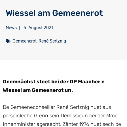
Wiessel am Gemeenerot
News
|
5. August 2021
Gemeenerot
,
René Sertznig
Deemnächst steet bei der DP Maacher e
Wiessel am Gemeenerot un.
De Gemeeneconseiller René Sertznig huet aus
perséinleche Grënn sein Démissioun bei der Mme
Innenminister agereecht. Zënter 1976 huet sech de