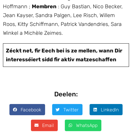
Hoffmann ;
Membren
: Guy Bastian, Nico Becker,
Jean Kayser, Sandra Palgen, Lee Risch, Willem
Roos, Kitty Schiffmann, Patrick Vandendries, Sara
Winkel a Michèle Zeimes.
Zéckt net, fir Eech bei is ze mellen, wann Dir
interesséiert sidd fir aktiv matzeschaffen
Deelen:
Facebook
Twitter
LinkedIn
Email
WhatsApp