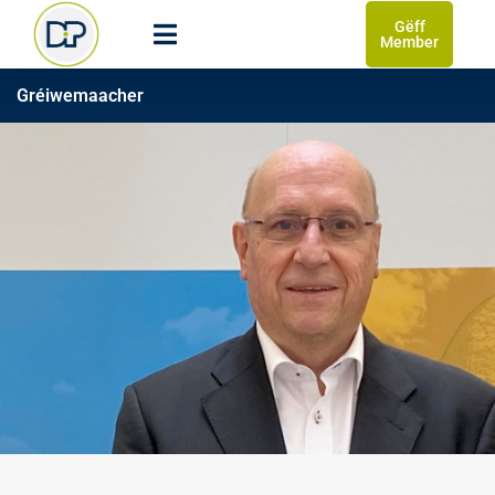
Gëff
Member
Gréiwemaacher