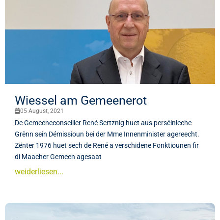
Wiessel am Gemeenerot
05 August, 2021
De Gemeeneconseiller René Sertznig huet aus perséinleche
Grënn sein Démissioun bei der Mme Innenminister agereecht.
Zënter 1976 huet sech de René a verschidene Fonktiounen fir
di Maacher Gemeen agesaat
weiderliesen...