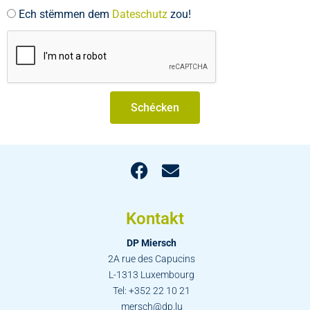
Ech stëmmen dem
Dateschutz
zou!
Schécken
Kontakt
DP Miersch
2A rue des Capucins
L-1313 Luxembourg
Tel: +352 22 10 21
mersch@dp.lu