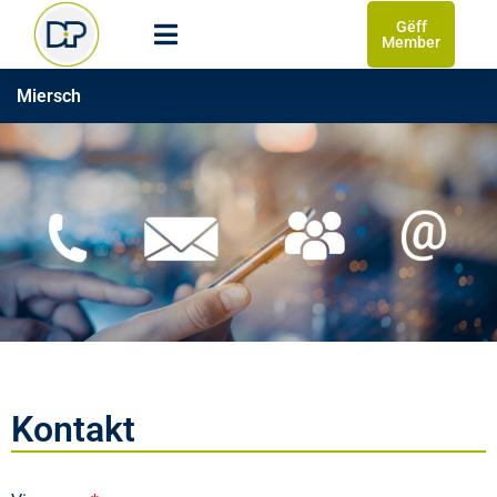
Gëff
Member
Miersch
Kontakt