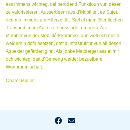
ass immens wichteg, déi berodend Funktioun vun dësen
ze valoriséieren. Ausserdeem ass d’Mobilitéit ee Sujet,
dee mir immens um Häerze läit. Sief et mam ëffentlechen
Transport, mam Auto, ze Fouss oder um Vëlo: Als
Member vun der Mobilitéitskommissioun well ech mech
weiderhin dofir asetzen, datt d’Infrastruktur vun all dësen
Aspekter gefërdert ginn. Als jonke Matbierger ass et mir
och wichteg, datt d’Gemeng weider bezuelbare
Wunnraum schaft.
Charel Muller