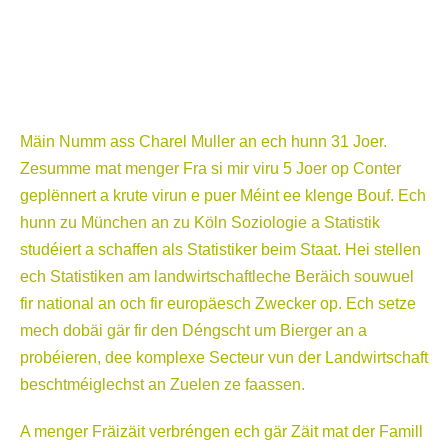
Mäin Numm ass Charel Muller an ech hunn 31 Joer.
Zesumme mat menger Fra si mir viru 5 Joer op Conter
geplënnert a krute virun e puer Méint ee klenge Bouf. Ech
hunn zu München an zu Köln Soziologie a Statistik
studéiert a schaffen als Statistiker beim Staat. Hei stellen
ech Statistiken am landwirtschaftleche Beräich souwuel
fir national an och fir europäesch Zwecker op. Ech setze
mech dobäi gär fir den Déngscht um Bierger an a
probéieren, dee komplexe Secteur vun der Landwirtschaft
beschtméiglechst an Zuelen ze faassen.
A menger Fräizäit verbréngen ech gär Zäit mat der Famill