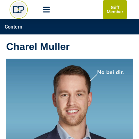
Gëff
Member
Contern
Charel Muller