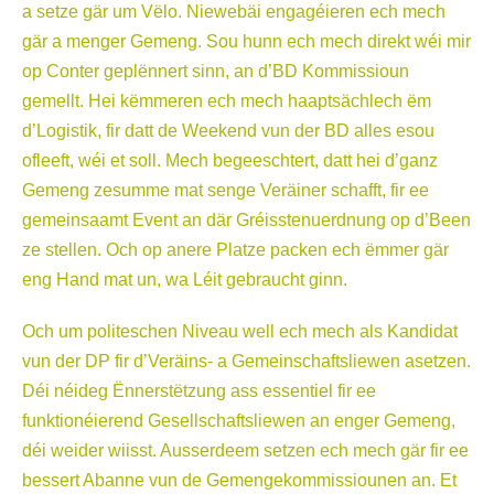
a setze gär um Vëlo. Niewebäi engagéieren ech mech
gär a menger Gemeng. Sou hunn ech mech direkt wéi mir
op Conter geplënnert sinn, an d’BD Kommissioun
gemellt. Hei këmmeren ech mech haaptsächlech ëm
d’Logistik, fir datt de Weekend vun der BD alles esou
ofleeft, wéi et soll. Mech begeeschtert, datt hei d’ganz
Gemeng zesumme mat senge Veräiner schafft, fir ee
gemeinsaamt Event an där Gréisstenuerdnung op d’Been
ze stellen. Och op anere Platze packen ech ëmmer gär
eng Hand mat un, wa Léit gebraucht ginn.
Och um politeschen Niveau well ech mech als Kandidat
vun der DP fir d’Veräins- a Gemeinschaftsliewen asetzen.
Déi néideg Ënnerstëtzung ass essentiel fir ee
funktionéierend Gesellschaftsliewen an enger Gemeng,
déi weider wiisst. Ausserdeem setzen ech mech gär fir ee
bessert Abanne vun de Gemengekommissiounen an. Et