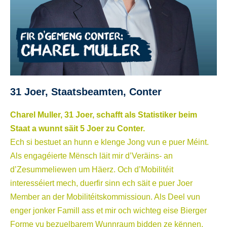
31 Joer, Staatsbeamten, Conter
Charel Muller, 31 Joer, schafft als Statistiker beim
Staat a wunnt säit 5 Joer zu Conter.
Ech si bestuet an hunn e klenge Jong vun e puer Méint.
Als engagéierte Mënsch läit mir d’Veräins- an
d’Zesummeliewen um Häerz. Och d’Mobilitéit
interesséiert mech, duerfir sinn ech säit e puer Joer
Member an der Mobilitéitskommissioun. Als Deel vun
enger jonker Famill ass et mir och wichteg eise Bierger
Forme vu bezuelbarem Wunnraum bidden ze kënnen.