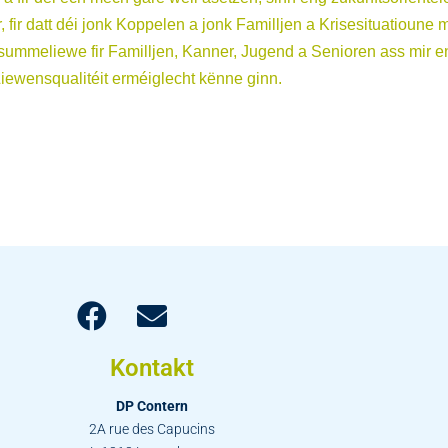
 fir datt déi jonk Koppelen a jonk Familljen a Krisesituatioune
eliewe fir Familljen, Kanner, Jugend a Senioren ass mir en Ul
iewensqualitéit erméiglecht kënne ginn.
Kontakt
DP Contern
2A rue des Capucins