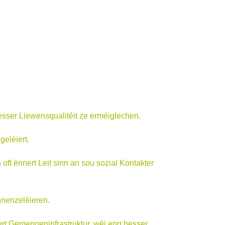
sser Liewensqualitéit ze erméiglechen.
eléiert.
t ënnert Leit sinn an sou sozial Kontakter
nnenzeléieren.
ert Gemengeninfrastruktur, wéi eng besser