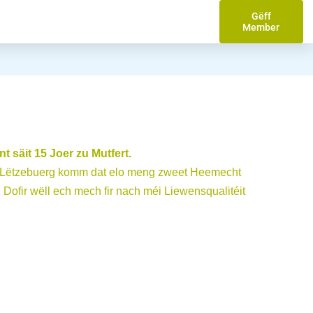
Gëff
Member
 säit 15 Joer zu Mutfert.
 op Lëtzebuerg komm dat elo meng zweet Heemecht
 Dofir wëll ech mech fir nach méi Liewensqualitéit