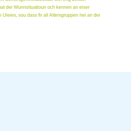
 mat der Wunnsituatioun och kennen an eiser
eies, sou dass fir all Altersgruppen hei an der