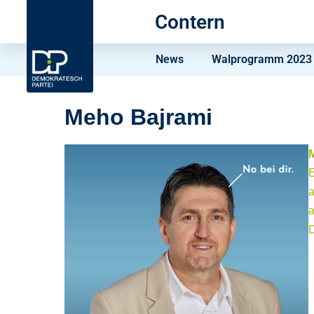
Contern
News
Walprogramm 2023
Meho Bajrami
E
a
a
D