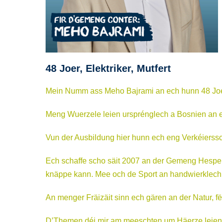
48 Joer, Elektriker, Mutfert
Mein Numm ass Meho Bajrami an ech hunn 48 Joer
Meng Wuerzele leien ursprénglech a Bosnien an e
Vun der Ausbildung hier hunn ech eng Verkéierssc
Ech schaffe scho säit 2007 an der Gemeng Hesper 
knäppe kann. Mee och de Sport an handwierklech 
An menger Fräizäit sinn ech gären an der Natur, f
D’Themen déi mir am meeschten um Häerze leien a 