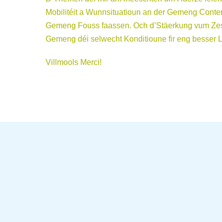
Mobilitéit a Wunnsituatioun an der Gemeng Conter,
Gemeng Fouss faassen. Och d’Stäerkung vum Zesumm
Gemeng déi selwecht Konditioune fir eng besser L
Villmools Merci!