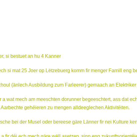
, si bestuet an hu 4 Kanner
ch si mat 25 Joer op Lëtzebuerg komm fir menger Famill eng be
houl (änlech Ausbildung zum Farleerer) gemaach an Elektriker g
a wat mech am meeschten dorunner begeeschtert, ass dat ech of
Aarbechte gehéieren zu mengen alldeeglechen Aktivitéiten.
ësche bei der Musel oder bereese gäre Länner fir nei Kulture ke
fir déi ech mech gäre wëll asetzen, sinn eng zukunftsorientéi