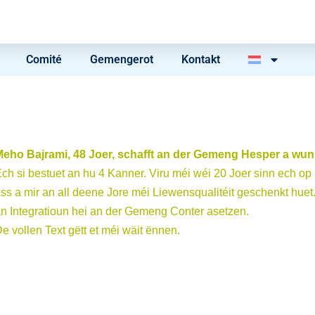
Comité
Gemengerot
Kontakt
Meho
Bajrami, 48 Joer, schafft an der Gemeng Hesper a wunnt
ch si bestuet an hu 4 Kanner. Viru méi wéi 20 Joer sinn ech
ss a mir an all deene Jore méi Liewensqualitéit geschenkt huet.
n Integratioun hei an der Gemeng Conter asetzen.
e vollen Text gëtt et méi wäit ënnen.