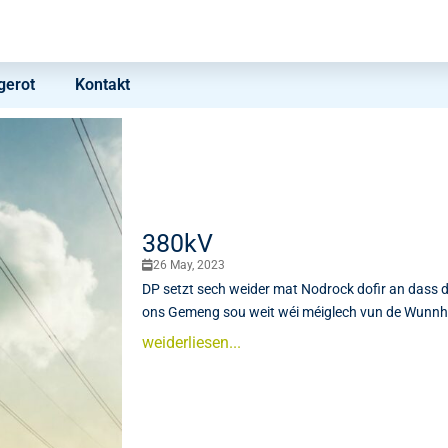
erot
Kontakt
380kV
26 May, 2023
DP setzt sech weider mat Nodrock dofir an dass
ons Gemeng sou weit wéi méiglech vun de Wunnh
weiderliesen...