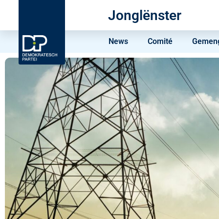
Jonglënster
News
Comité
Gemeng