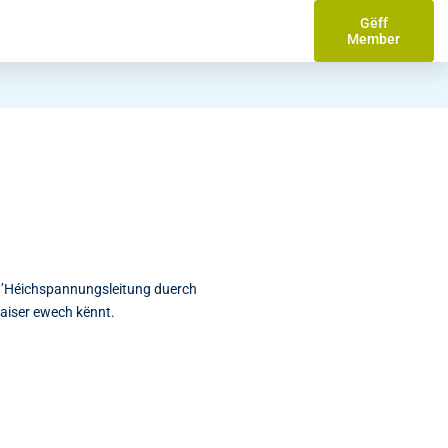
Gëff
Member
 d’Héichspannungsleitung duerch
aiser ewech kënnt.