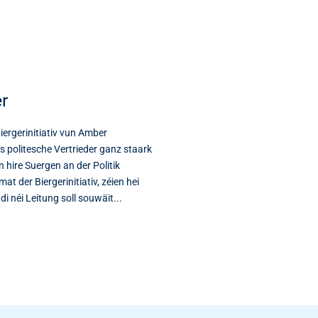
r
iergerinitiativ vun Amber
s politesche Vertrieder ganz staark
 hire Suergen an der Politik
der Biergerinitiativ, zéien hei
i néi Leitung soll souwäit...