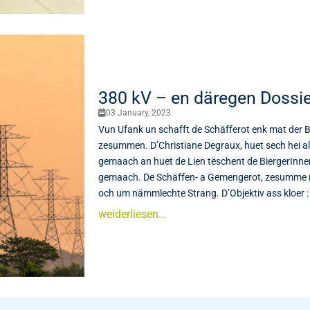
380 kV – en däregen Dossie
03 January, 2023
Vun Ufank un schafft de Schäfferot enk mat der B
zesummen. D’Christiane Degraux, huet sech hei al
gemaach an huet de Lien tëschent de BiergerInnen
gemaach. De Schäffen- a Gemengerot, zesumme mat 
och um nämmlechte Strang. D’Objektiv ass kloer : d
weiderliesen...