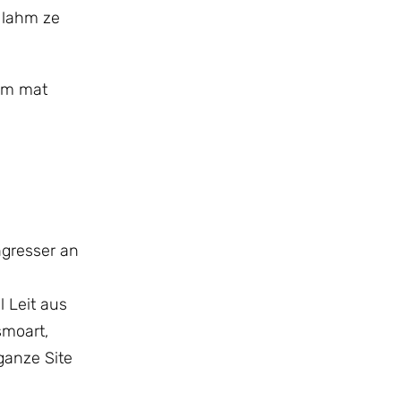
t lahm ze
rum mat
ngresser an
 Leit aus
smoart,
ganze Site