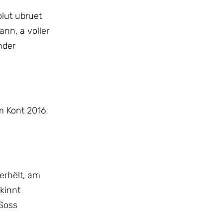
lut ubruet
ann, a voller
nder
m Kont 2016
rhëlt, am
kinnt
 Soss