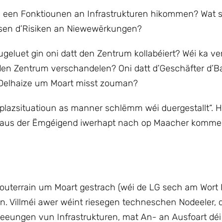
i een Fonktiounen an Infrastrukturen hikommen? Wat 
t sen d’Risiken an Niewewërkungen?
geluet gin oni datt den Zentrum kollabéiert? Wéi ka ve
den Zentrum verschandelen? Oni datt d’Geschäfter d’
 Delhaize um Moart misst zouman?
kplazsituatioun as manner schlëmm wéi duergestallt“. 
it aus der Ëmgéigend iwerhapt nach op Maacher komme
souterrain um Moart gestrach (wéi de LG sech am Wort 
n. Villméi awer wéint riesegen techneschen Nodeeler, 
leeungen vun Infrastrukturen, mat An- an Ausfoart déi