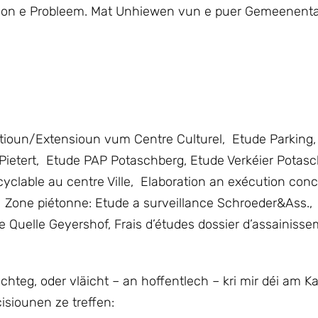
chon e Probleem. Mat Unhiewen vun e puer Gemeenent
atioun/Extensioun vum Centre Culturel, Etude Parking
Pietert, Etude PAP Potaschberg, Etude Verkéier Potasc
cyclable au centre Ville, Elaboration an exécution con
 Zone piétonne: Etude a surveillance Schroeder&Ass.,
uelle Geyershof, Frais d’études dossier d’assainissem
ichteg, oder vläicht – an hoffentlech – kri mir déi am 
cisiounen ze treffen: