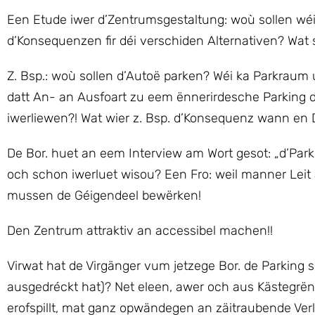
Een Etude iwer d’Zentrumsgestaltung: woù sollen wé
d’Konsequenzen fir déi verschiden Alternativen? Wa
Z. Bsp.: woù sollen d’Autoë parken? Wéi ka Parkraum u
datt An- an Ausfoart zu eem ënnerirdesche Parking 
iwerliewen?! Wat wier z. Bsp. d’Konsequenz wann en
De Bor. huet an eem Interview am Wort gesot: „d’Par
och schon iwerluet wisou? Een Fro: weil manner Le
mussen de Géigendeel bewërken!
Den Zentrum attraktiv an accessibel machen!!
Virwat hat de Virgänger vum jetzege Bor. de Parking 
ausgedréckt hat)? Net eleen, awer och aus Kästegrën
erofspillt, mat ganz opwändegen an zäitraubende Ver