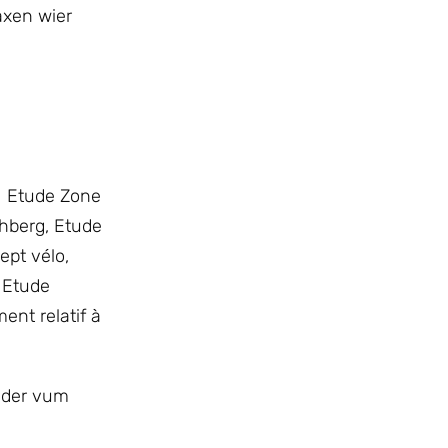
axen wier
, Etude Zone
hberg, Etude
cept vélo,
 Etude
ent relatif à
Kader vum