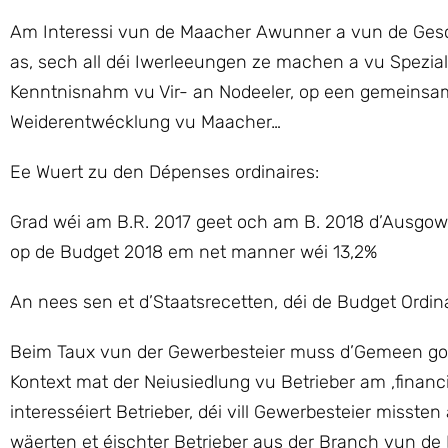
Am Interessi vun de Maacher Awunner a vun de Gesch
as, sech all déi Iwerleeungen ze machen a vu Speziali
Kenntnisnahm vu Vir- an Nodeeler, op een gemeinsa
Weiderentwécklung vu Maacher…
Ee Wuert zu den Dépenses ordinaires:
Grad wéi am B.R. 2017 geet och am B. 2018 d’Ausgowe
op de Budget 2018 em net manner wéi 13,2%
An nees sen et d’Staatsrecetten, déi de Budget Ordi
Beim Taux vun der Gewerbesteier muss d’Gemeen go
Kontext mat der Neiusiedlung vu Betrieber am ‚financi
interesséiert Betrieber, déi vill Gewerbesteier misste
wäerten et éischter Betrieber aus der Branch vun de