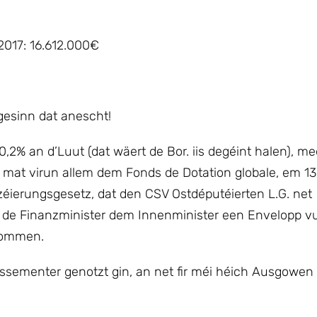
2017: 16.612.000€
 gesinn dat anescht!
,2% an d’Luut (dat wäert de Bor. iis degéint halen), m
n mat virun allem dem Fonds de Dotation globale, em 1
éierungsgesetz, dat den CSV Ostdéputéierten L.G. net
 de Finanzminister dem Innenminister een Envelopp v
kommen.
issementer genotzt gin, an net fir méi héich Ausgowen