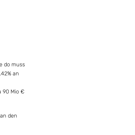
ee do muss
3.42% an
u 90 Mio €
 an den