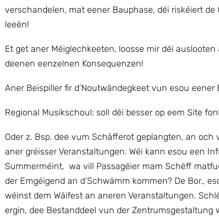
verschandelen, mat eener Bauphase, déi riskéiert de 
leeën!
Et get aner Méiglechkeeten, loosse mir déi ausloot
deenen eenzelnen Konsequenzen!
Aner Beispiller fir d’Noutwändegkeet vun esou eener 
Regional Musikschoul: soll déi besser op eem Site fo
Oder z. Bsp. dee vum Schäfferot geplangten, an och 
aner gréisser Veranstaltungen. Wéi kann esou een Inf
Summerméint, wa vill Passagéier mam Schëff matfuer
der Emgéigend an d’Schwämm kommen? De Bor., esou
wéinst dem Wäifest an aneren Veranstaltungen. Schlé
ergin, dee Bestanddeel vun der Zentrumsgestaltung w