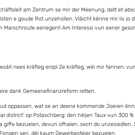
äftsleit am Zentrum se mir der Meenung, datt et abso
sten e goude Rot unzehollen. Vläicht kënne mir iis jo d
m Marschroute eenegen!! Am Interessi vun eener geso
säit nees kräfteg erop! Ze kräfteg, wéi mir fannen: vu
naire dank Gemeenefinanzreform retten.
ud oppassen, wat se an deene kommende Joeren ënne
al district‘ op Potaschberg: den héijen Taux vun 300 % 
n a giffe bezuelen, devun ofhalen, sech do unzesiedlen.
 Fongen sen, déi kaum Gewerbesteier bezuelen.