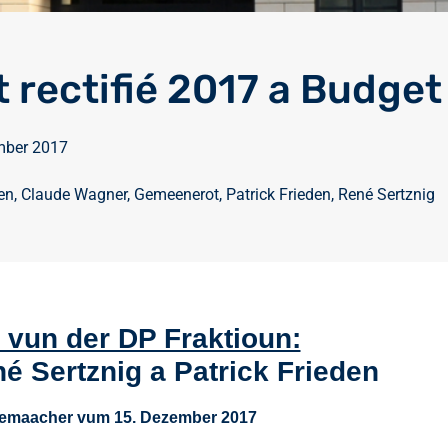
 rectifié 2017 a Budget
mber 2017
en
,
Claude Wagner
,
Gemeenerot
,
Patrick Frieden
,
René Sertznig
vun der DP Fraktioun:
é Sertznig a Patrick Frieden
emaacher vum 15. Dezember 2017