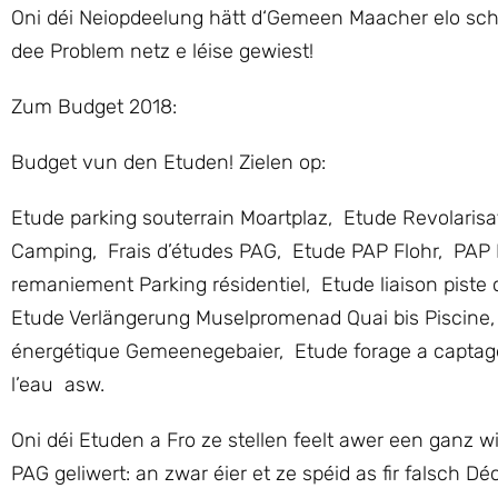
Oni déi Neiopdeelung hätt d‘Gemeen Maacher elo s
dee Problem netz e léise gewiest!
Zum Budget 2018:
Budget vun den Etuden! Zielen op:
Etude parking souterrain Moartplaz, Etude Revolaris
Camping, Frais d’études PAG, Etude PAP Flohr, PAP 
remaniement Parking résidentiel, Etude liaison piste 
Etude Verlängerung Muselpromenad Quai bis Piscine,
énergétique Gemeenegebaier, Etude forage a captage Q
l’eau asw.
Oni déi Etuden a Fro ze stellen feelt awer een ganz w
PAG geliwert: an zwar éier et ze spéid as fir falsch Dé