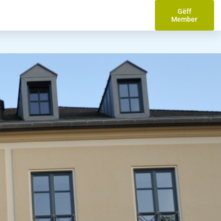
Gëff
Member