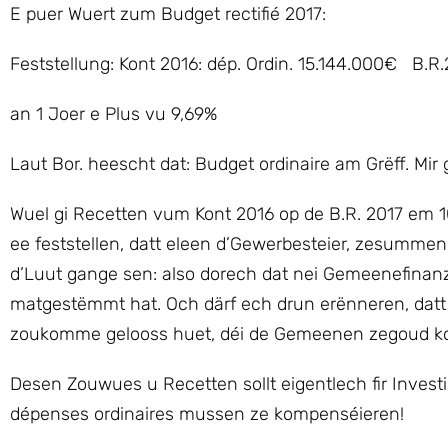
E puer Wuert zum Budget rectifié 2017:
Feststellung: Kont 2016: dép. Ordin. 15.144.000€ B.R.
an 1 Joer e Plus vu 9,69%
Laut Bor. heescht dat: Budget ordinaire am Grëff. Mir
Wuel gi Recetten vum Kont 2016 op de B.R. 2017 em 10
ee feststellen, datt eleen d’Gewerbesteier, zesumme
d’Luut gange sen: also dorech dat nei Gemeenefinanz
matgestëmmt hat. Och därf ech drun erënneren, datt
zoukomme gelooss huet, déi de Gemeenen zegoud 
Desen Zouwues u Recetten sollt eigentlech fir Invest
dépenses ordinaires mussen ze kompenséieren!