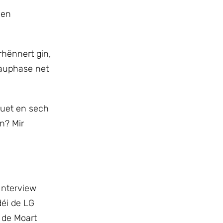
sen
rhënnert gin,
Bauphase net
Huet en sech
n? Mir
Interview
déi de LG
 de Moart