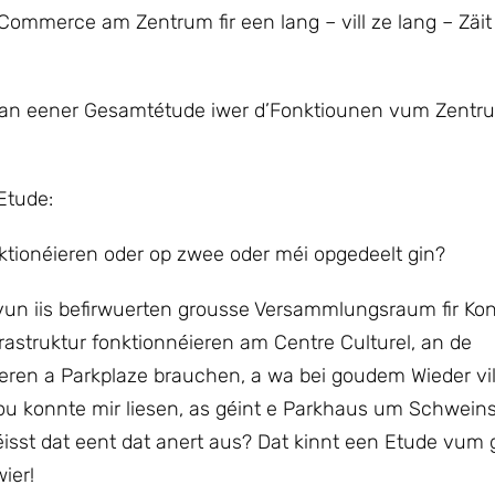
Commerce am Zentrum fir een lang – vill ze lang – Zäi
en an eener Gesamtétude iwer d’Fonktiounen vum Zent
Etude:
nktionéieren oder op zwee oder méi opgedeelt gin?
vun iis befirwuerten grousse Versammlungsraum fir Ko
rastruktur fonktionnéieren am Centre Culturel, an de
en a Parkplaze brauchen, a wa bei goudem Wieder vill
 konnte mir liesen, as géint e Parkhaus um Schwein
isst dat eent dat anert aus? Dat kinnt een Etude vum 
ier!