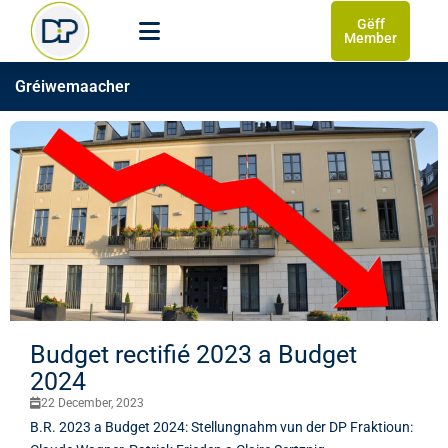
Gëff
Member
Gréiwemaacher
Budget rectifié 2023 a Budget
2024
22 December, 2023
B.R. 2023 a Budget 2024: Stellungnahm vun der DP Fraktioun: